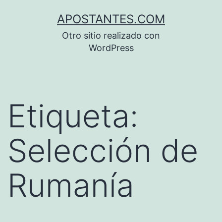
Saltar
APOSTANTES.COM
al
Otro sitio realizado con
contenido
WordPress
Etiqueta:
Selección de
Rumanía