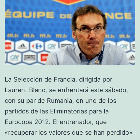
La Selección de Francia, dirigida por
Laurent Blanc, se enfrentará este sábado,
con su par de Rumania, en uno de los
partidos de las Eliminatorias para la
Eurocopa 2012. El entrenador, que
«recuperar los valores que se han perdido»