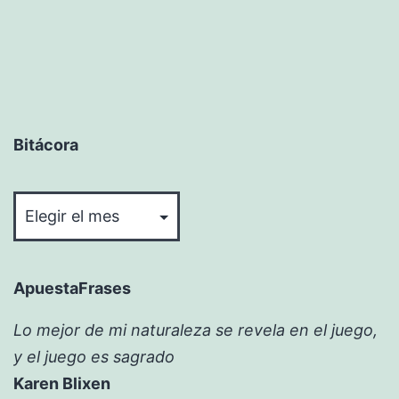
Bitácora
Bitácora
ApuestaFrases
Lo mejor de mi naturaleza se revela en el juego,
y el juego es sagrado
Karen Blixen