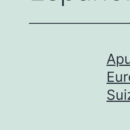
Apu
Eur
Sui