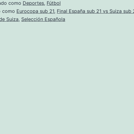
zado como
Deportes
,
Fútbol
do como
Eurocopa sub 21
,
Final España sub 21 vs Suiza sub 
de Suiza
,
Selección Española