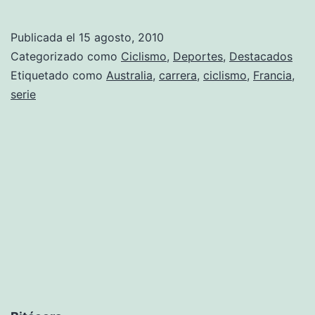
la
preparación
Publicada el
15 agosto, 2010
de
Categorizado como
Ciclismo
,
Deportes
,
Destacados
la
Etiquetado como
Australia
,
carrera
,
ciclismo
,
Francia
,
serie
Selección
Española
de
ciclismo