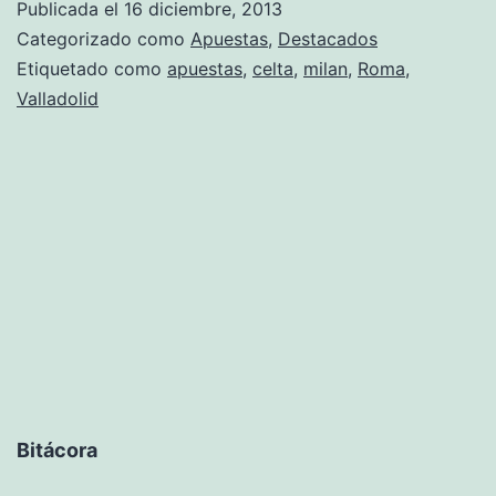
Publicada el
16 diciembre, 2013
lunes
Categorizado como
Apuestas
,
Destacados
Etiquetado como
apuestas
,
celta
,
milan
,
Roma
,
Valladolid
Bitácora