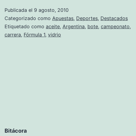
las
Publicada el
9 agosto, 2010
aguas
Categorizado como
Apuestas
,
Deportes
,
Destacados
Etiquetado como
aceite
,
Argentina
,
bote
,
campeonato
,
carrera
,
Fórmula 1
,
vidrio
Bitácora