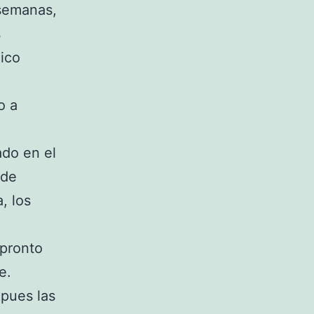
 semanas,
s
nico
o a
ado en el
 de
, los
 pronto
e.
 pues las