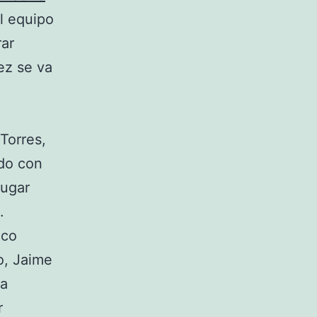
l equipo
rar
ez se va
Torres,
ado con
jugar
.
nco
o, Jaime
 a
r