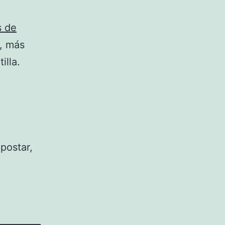
s de
, más
illa.
postar,