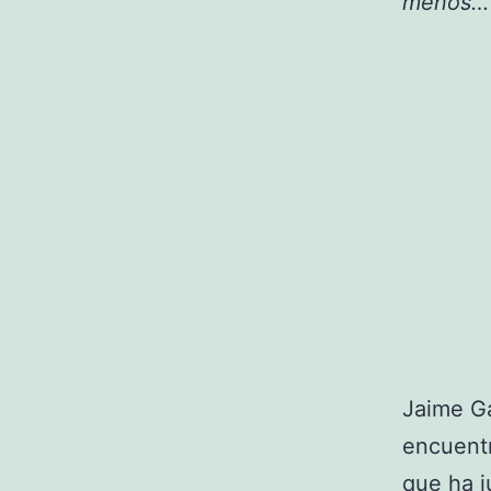
menos…”
Jaime Ga
encuentr
que ha j