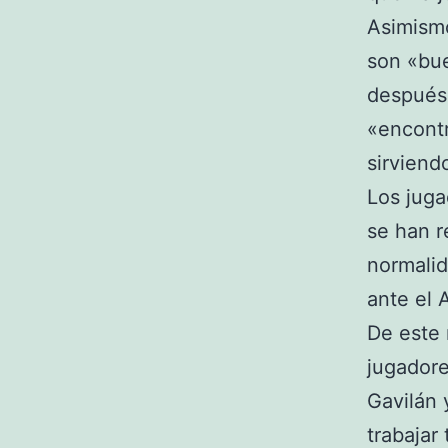
Asimismo
son «bue
después 
«encontr
sirviend
Los juga
se han r
normalid
ante el 
De este 
jugadore
Gavilán 
trabajar