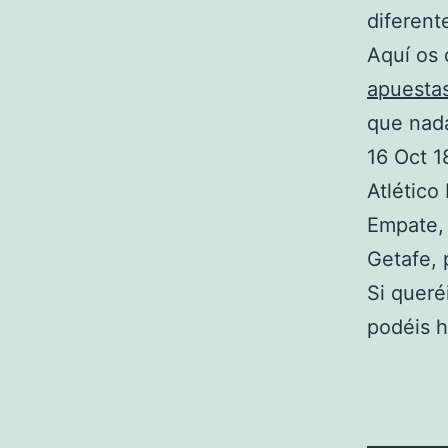
diferent
Aquí os 
apuesta
que nada
16 Oct 1
Atlético
Empate,
Getafe, 
Si queré
podéis 