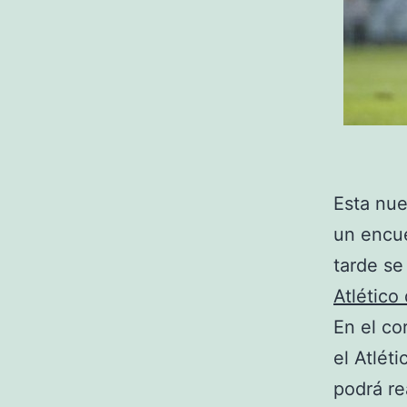
Esta nue
un encue
tarde se
Atlético
En el co
el Atlét
podrá re