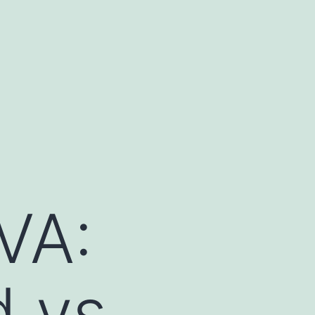
VA:
d vs