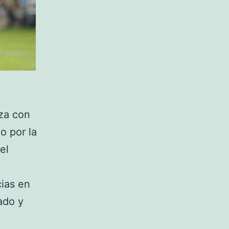
nza con
o por la
el
cias en
ado y