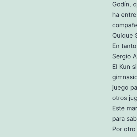
Godín, q
ha entre
compañer
Quique S
En tanto
Sergio 
El Kun s
gimnasio
juego pa
otros ju
Este mar
para sab
Por otro