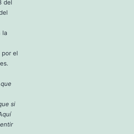
3 del
del
 la
por el
es.
l que
que si
Aquí
entir