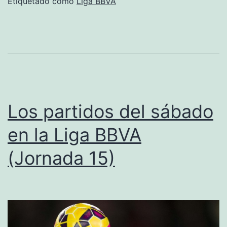
en
Etiquetado como
Liga BBVA
la
Liga
BBVA
(Jornada
15)
Los partidos del sábado
en la Liga BBVA
(Jornada 15)