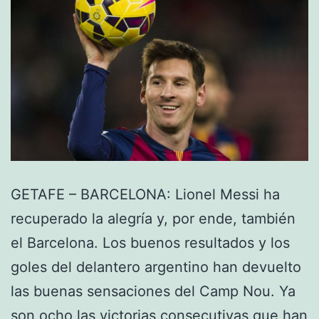
GETAFE – BARCELONA: Lionel Messi ha
recuperado la alegría y, por ende, también
el Barcelona. Los buenos resultados y los
goles del delantero argentino han devuelto
las buenas sensaciones del Camp Nou. Ya
son ocho las victorias consecutivas que han