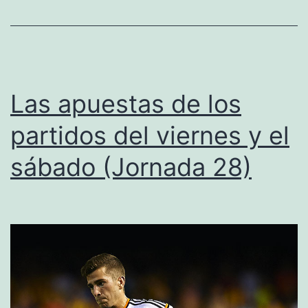
domingo
(Jornada
28)
Las apuestas de los
partidos del viernes y el
sábado (Jornada 28)