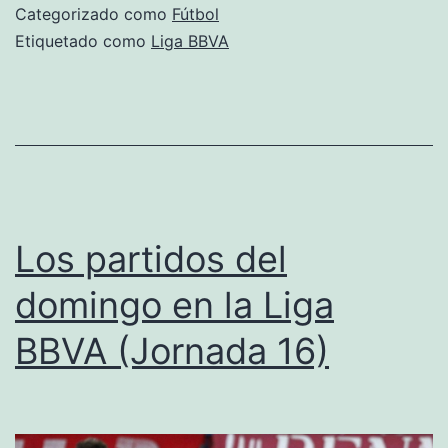
los
Categorizado como
Fútbol
partidos
Etiquetado como
Liga BBVA
del
sábado
(Jornada
21)
Los partidos del
domingo en la Liga
BBVA (Jornada 16)