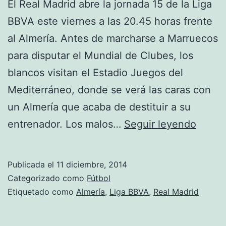
El Real Madrid abre la jornada 15 de la Liga
BBVA este viernes a las 20.45 horas frente
al Almería. Antes de marcharse a Marruecos
para disputar el Mundial de Clubes, los
blancos visitan el Estadio Juegos del
Mediterráneo, donde se verá las caras con
un Almería que acaba de destituir a su
Escala
entrenador. Los malos…
Seguir leyendo
en
Almer
Publicada el
11 diciembre, 2014
antes
Categorizado como
Fútbol
de
Etiquetado como
Almería
,
Liga BBVA
,
Real Madrid
Marru