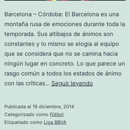
Barcelona – Córdoba: El Barcelona es una
montaña rusa de emociones durante toda la
temporada. Sus altibajos de ánimos son
constantes y lo mismo se elogia al equipo
que se considera que no se camina hacia
ningún lugar en concreto. Lo que parece un
rasgo común a todos los estados de ánimo
Los
con las críticas…
Seguir leyendo
partidos
del
Publicada el
19 diciembre, 2014
sábado
Categorizado como
Fútbol
en
Etiquetado como
Liga BBVA