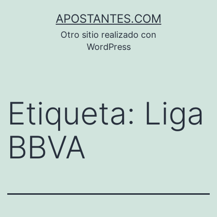
Saltar
APOSTANTES.COM
al
Otro sitio realizado con
contenido
WordPress
Etiqueta:
Liga
BBVA