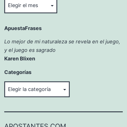
ApuestaFrases
Lo mejor de mi naturaleza se revela en el juego,
y el juego es sagrado
Karen Blixen
Categorías
Categorías
APOSTANTES.COM