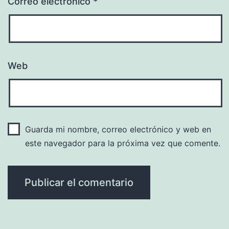
Correo electrónico
*
Web
Guarda mi nombre, correo electrónico y web en
este navegador para la próxima vez que comente.