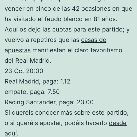
vencer en cinco de las 42 ocasiones en que
ha visitado el feudo blanco en 81 años.
Aquí os dejo las cuotas para este partido; y
vuelvo a repetiros que las
casas de
apuestas
manifiestan el claro favoritismo
del Real Madrid.
23 Oct 20:00
Real Madrid, paga: 1.12
empate, paga: 7.50
Racing Santander, paga: 23.00
Si queréis conocer más sobre este partido,
o si queréis apostar, podéis hacerlo
desde
aquí
.