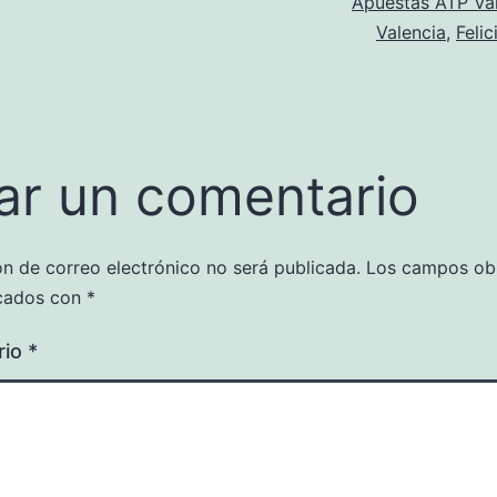
Apuestas ATP Va
Valencia
,
Feli
ar un comentario
ón de correo electrónico no será publicada.
Los campos obl
cados con
*
rio
*