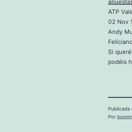
apuesta
ATP Val
02 Nov 
Andy Mur
Felician
Si queré
podéis 
Publicada 
Por
boomm