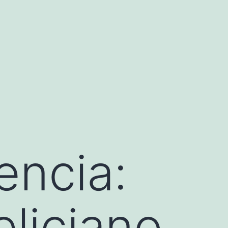
encia:
liciano