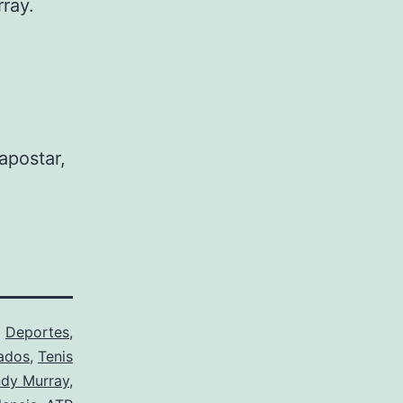
rray.
apostar,
o
Deportes
,
ados
,
Tenis
dy Murray
,