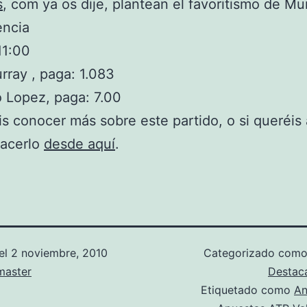
s
, com ya os dije, plantean el favoritismo de Mu
encia
11:00
ray , paga: 1.083
o Lopez, paga: 7.00
is conocer más sobre este partido, o si queréis 
hacerlo
desde aquí
.
el
2 noviembre, 2010
Categorizado com
aster
Destac
Etiquetado como
An