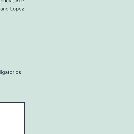
lencia
,
ATP
ciano Lopez
igatorios