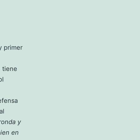
y primer
 tiene
ol
defensa
al
ronda y
bien en