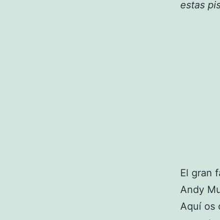
estas pi
El gran f
Andy Mur
Aquí os 