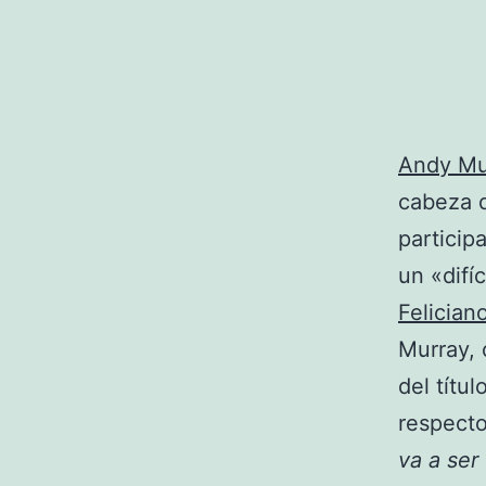
Andy Mu
cabeza d
particip
un «difí
Felician
Murray, 
del títu
respecto
va a ser