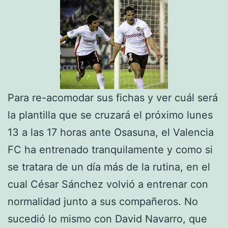
Para re-acomodar sus fichas y ver cuál será
la plantilla que se cruzará el próximo lunes
13 a las 17 horas ante Osasuna, el Valencia
FC ha entrenado tranquilamente y como si
se tratara de un día más de la rutina, en el
cual César Sánchez volvió a entrenar con
normalidad junto a sus compañeros. No
sucedió lo mismo con David Navarro, que