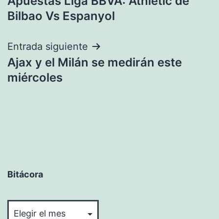
Apuestas Liga BBVA: Athletic de
de
Bilbao Vs Espanyol
entradas
Entrada siguiente
Ajax y el Milán se medirán este
miércoles
Bitácora
Bitácora