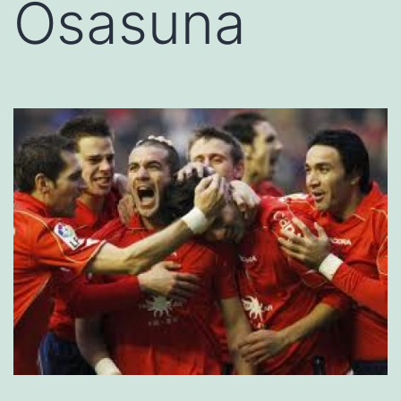
Osasuna