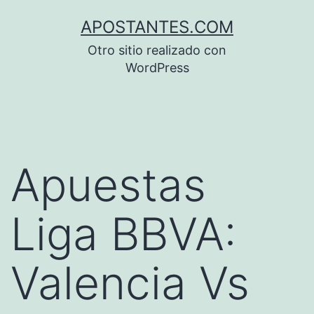
Saltar
APOSTANTES.COM
al
Otro sitio realizado con
contenido
WordPress
Apuestas
Liga BBVA:
Valencia Vs