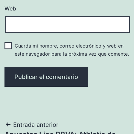
Web
Guarda mi nombre, correo electrónico y web en
este navegador para la próxima vez que comente.
Navegación
Entrada anterior