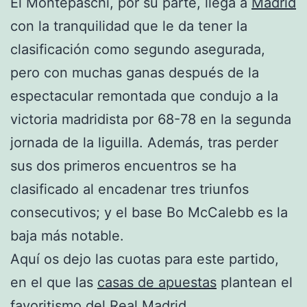
El Montepaschi, por su parte, llega a
Madrid
con la tranquilidad que le da tener la
clasificación como segundo asegurada,
pero con muchas ganas después de la
espectacular remontada que condujo a la
victoria madridista por 68-78 en la segunda
jornada de la liguilla. Además, tras perder
sus dos primeros encuentros se ha
clasificado al encadenar tres triunfos
consecutivos; y el base Bo McCalebb es la
baja más notable.
Aquí os dejo las cuotas para este partido,
en el que las
casas de apuestas
plantean el
favoritismo del Real Madrid.