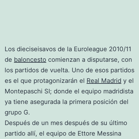
Los dieciseisavos de la Euroleague 2010/11
de
baloncesto
comienzan a disputarse, con
los partidos de vuelta. Uno de esos partidos
es el que protagonizarán el
Real Madrid
y el
Montepaschi SI; donde el equipo madridista
ya tiene asegurada la primera posición del
grupo G.
Después de un mes después de su último
partido allí, el equipo de Ettore Messina