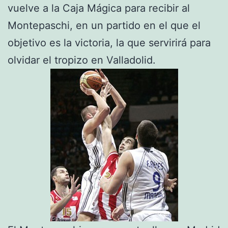
vuelve a la Caja Mágica para recibir al
Montepaschi, en un partido en el que el
objetivo es la victoria, la que servirirá para
olvidar el tropizo en Valladolid.