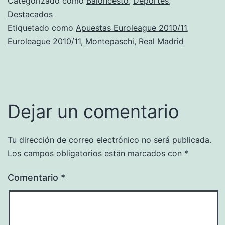
Categorizado como
Baloncesto
,
Deportes
,
Destacados
Etiquetado como
Apuestas Euroleague 2010/11
,
Euroleague 2010/11
,
Montepaschi
,
Real Madrid
Dejar un comentario
Tu dirección de correo electrónico no será publicada.
Los campos obligatorios están marcados con
*
Comentario
*