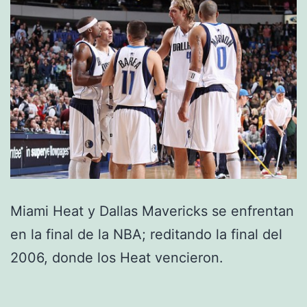
Miami Heat y Dallas Mavericks se enfrentan
en la final de la NBA; reditando la final del
2006, donde los Heat vencieron.