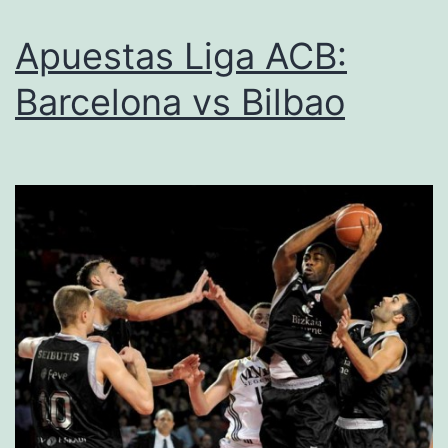
Apuestas Liga ACB:
Barcelona vs Bilbao