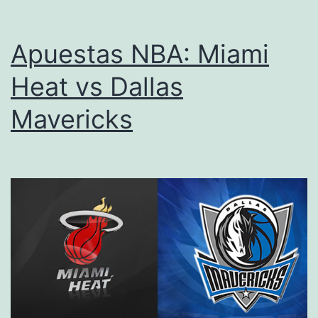
Apuestas NBA: Miami
Heat vs Dallas
Mavericks