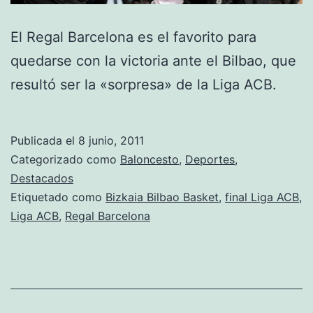
El Regal Barcelona es el favorito para
quedarse con la victoria ante el Bilbao, que
resultó ser la «sorpresa» de la Liga ACB.
Publicada el
8 junio, 2011
Categorizado como
Baloncesto
,
Deportes
,
Destacados
Etiquetado como
Bizkaia Bilbao Basket
,
final Liga ACB
,
Liga ACB
,
Regal Barcelona