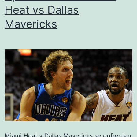
Heat vs Dallas
Mavericks
Miami Heat y Dallas Mavericks se enfrentan