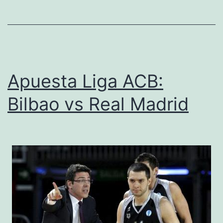
Apuesta Liga ACB:
Bilbao vs Real Madrid