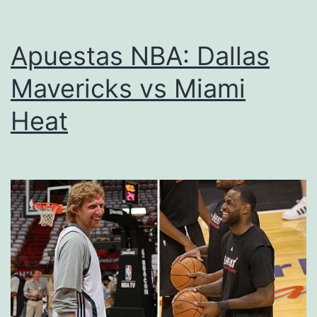
Apuestas NBA: Dallas
Mavericks vs Miami
Heat