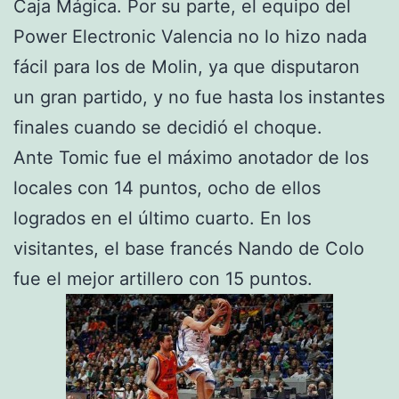
Caja Mágica. Por su parte, el equipo del
Power Electronic Valencia no lo hizo nada
fácil para los de Molin, ya que disputaron
un gran partido, y no fue hasta los instantes
finales cuando se decidió el choque.
Ante Tomic fue el máximo anotador de los
locales con 14 puntos, ocho de ellos
logrados en el último cuarto. En los
visitantes, el base francés Nando de Colo
fue el mejor artillero con 15 puntos.