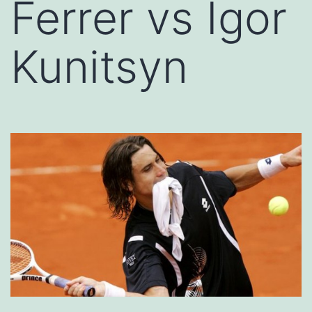
Ferrer vs Igor
Kunitsyn