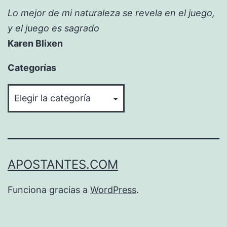
Lo mejor de mi naturaleza se revela en el juego,
y el juego es sagrado
Karen Blixen
Categorías
Categorías
APOSTANTES.COM
Funciona gracias a
WordPress
.