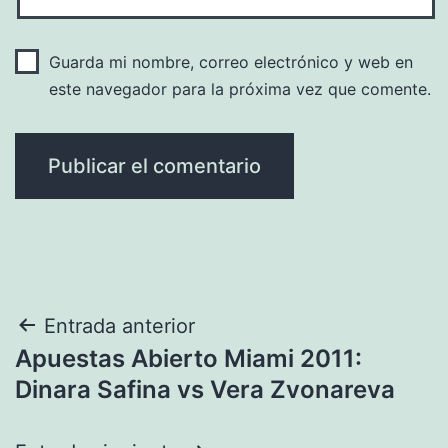
Guarda mi nombre, correo electrónico y web en
este navegador para la próxima vez que comente.
Navegación
Entrada anterior
Apuestas Abierto Miami 2011:
de
Dinara Safina vs Vera Zvonareva
entradas