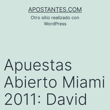
Saltar
APOSTANTES.COM
al
Otro sitio realizado con
contenido
WordPress
Apuestas
Abierto Miami
2011: David