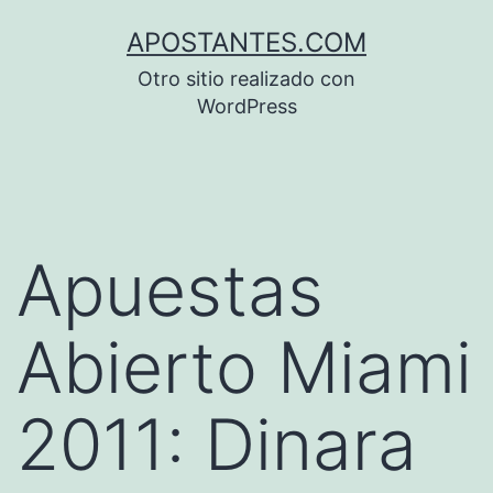
Saltar
APOSTANTES.COM
al
Otro sitio realizado con
contenido
WordPress
Apuestas
Abierto Miami
2011: Dinara