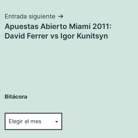
entradas
Entrada siguiente
Apuestas Abierto Miami 2011:
David Ferrer vs Igor Kunitsyn
Bitácora
Bitácora