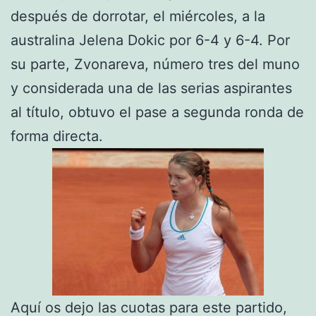
después de dorrotar, el miércoles, a la
australina Jelena Dokic por 6-4 y 6-4. Por
su parte, Zvonareva, número tres del muno
y considerada una de las serias aspirantes
al título, obtuvo el pase a segunda ronda de
forma directa.
Aquí os dejo las cuotas para este partido,