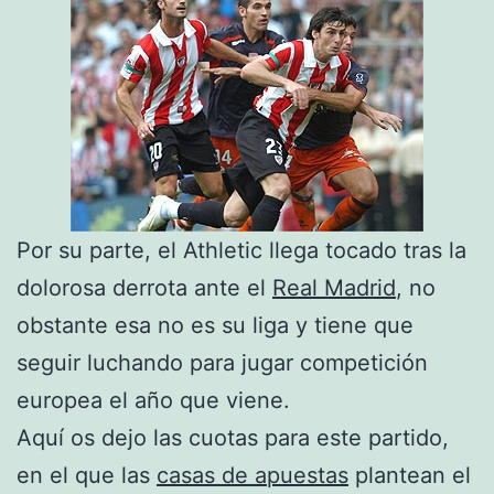
Por su parte, el Athletic llega tocado tras la
dolorosa derrota ante el
Real Madrid
, no
obstante esa no es su liga y tiene que
seguir luchando para jugar competición
europea el año que viene.
Aquí os dejo las cuotas para este partido,
en el que las
casas de apuestas
plantean el