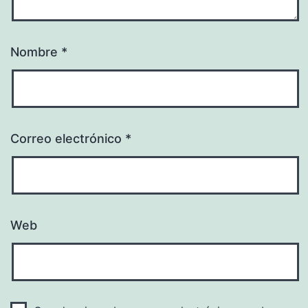
Nombre
*
Correo electrónico
*
Web