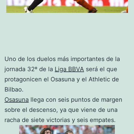
Uno de los duelos más importantes de la
jornada 32º de la
Liga BBVA
será el que
protagonicen el Osasuna y el Athletic de
Bilbao.
Osasuna
llega con seis puntos de margen
sobre el descenso, ya que viene de una
racha de siete victorias y seis empates.