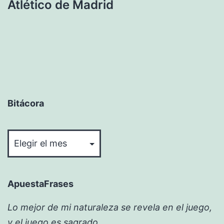
Atlético de Madrid
Bitácora
Bitácora
ApuestaFrases
Lo mejor de mi naturaleza se revela en el juego,
y el juego es sagrado