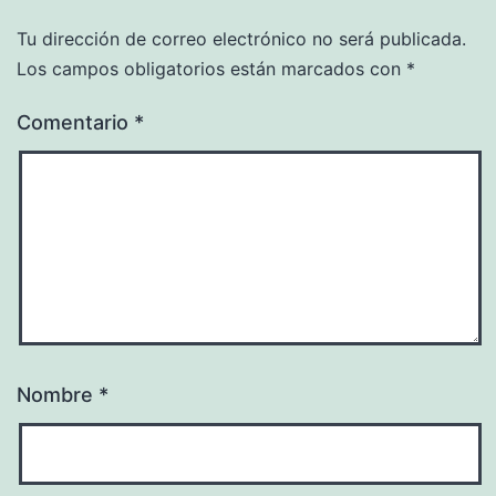
Tu dirección de correo electrónico no será publicada.
Los campos obligatorios están marcados con
*
Comentario
*
Nombre
*