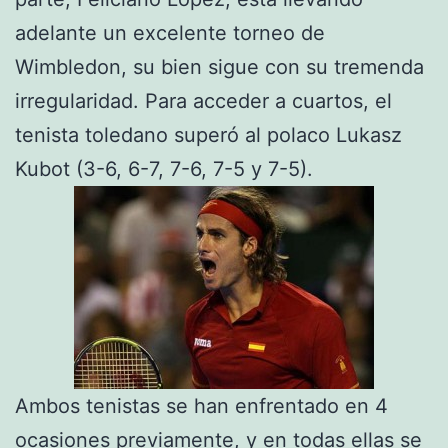
adelante un excelente torneo de
Wimbledon, su bien sigue con su tremenda
irregularidad. Para acceder a cuartos, el
tenista toledano superó al polaco Lukasz
Kubot (3-6, 6-7, 7-6, 7-5 y 7-5).
Ambos tenistas se han enfrentado en 4
ocasiones previamente, y en todas ellas se