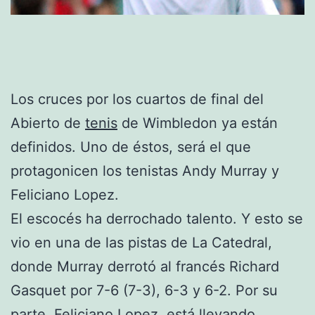
Los cruces por los cuartos de final del
Abierto de
tenis
de Wimbledon ya están
definidos. Uno de éstos, será el que
protagonicen los tenistas Andy Murray y
Feliciano Lopez.
El escocés ha derrochado talento. Y esto se
vio en una de las pistas de La Catedral,
donde Murray derrotó al francés Richard
Gasquet por 7-6 (7-3), 6-3 y 6-2. Por su
parte, Feliciano Lopez, está llevando