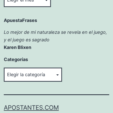
ApuestaFrases
Lo mejor de mi naturaleza se revela en el juego,
y el juego es sagrado
Karen Blixen
Categorías
Categorías
APOSTANTES.COM