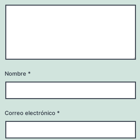
Nombre
*
Correo electrónico
*