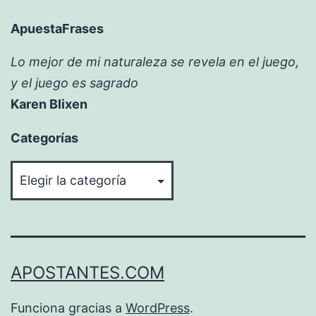
ApuestaFrases
Lo mejor de mi naturaleza se revela en el juego,
y el juego es sagrado
Karen Blixen
Categorías
Categorías
APOSTANTES.COM
Funciona gracias a
WordPress
.