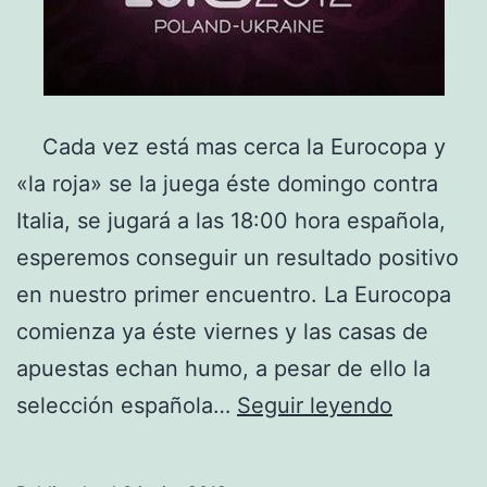
Cada vez está mas cerca la Eurocopa y
«la roja» se la juega éste domingo contra
Italia, se jugará a las 18:00 hora española,
esperemos conseguir un resultado positivo
en nuestro primer encuentro. La Eurocopa
comienza ya éste viernes y las casas de
apuestas echan humo, a pesar de ello la
Apuestas
selección española…
Seguir leyendo
para
la