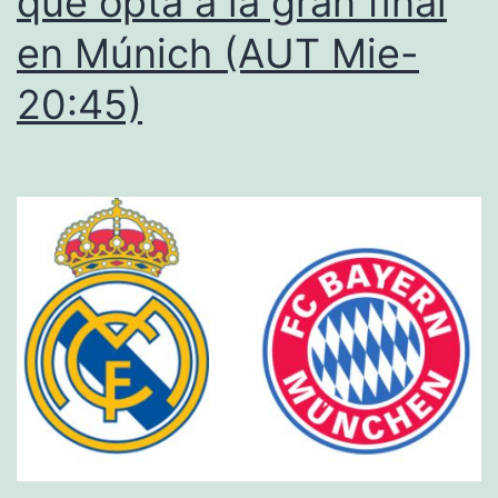
que opta a la gran final
en Múnich (AUT Mie-
20:45)