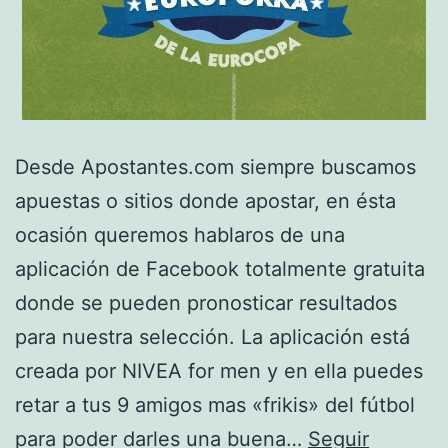
Desde Apostantes.com siempre buscamos
apuestas o sitios donde apostar, en ésta
ocasión queremos hablaros de una
aplicación de Facebook totalmente gratuita
donde se pueden pronosticar resultados
para nuestra selección. La aplicación está
creada por NIVEA for men y en ella puedes
retar a tus 9 amigos mas «frikis» del fútbol
para poder darles una buena…
Seguir