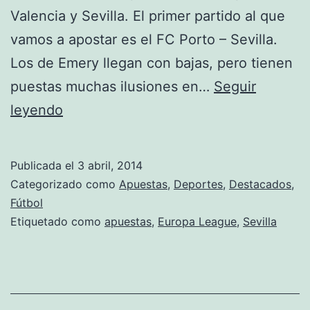
Valencia y Sevilla. El primer partido al que
vamos a apostar es el FC Porto – Sevilla.
Los de Emery llegan con bajas, pero tienen
puestas muchas ilusiones en…
Seguir
Apostamos
leyendo
en
Europa
Publicada el
3 abril, 2014
Categorizado como
Apuestas
,
Deportes
,
Destacados
,
Fútbol
Etiquetado como
apuestas
,
Europa League
,
Sevilla