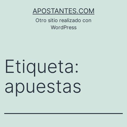
Saltar
APOSTANTES.COM
al
Otro sitio realizado con
contenido
WordPress
Etiqueta:
apuestas