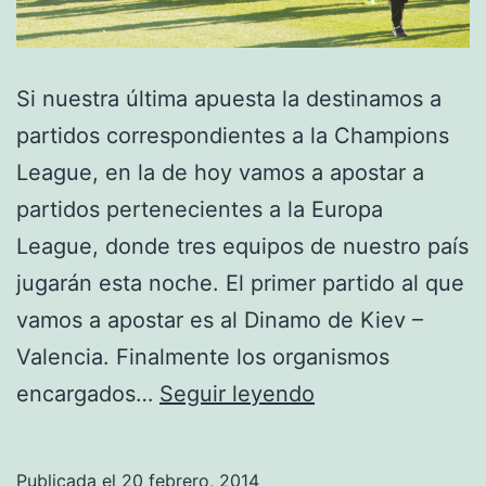
Si nuestra última apuesta la destinamos a
partidos correspondientes a la Champions
League, en la de hoy vamos a apostar a
partidos pertenecientes a la Europa
League, donde tres equipos de nuestro país
jugarán esta noche. El primer partido al que
vamos a apostar es al Dinamo de Kiev –
Valencia. Finalmente los organismos
Turno
encargados…
Seguir leyendo
de
la
Publicada el
20 febrero, 2014