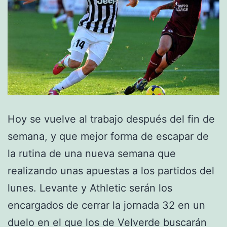
Hoy se vuelve al trabajo después del fin de
semana, y que mejor forma de escapar de
la rutina de una nueva semana que
realizando unas apuestas a los partidos del
lunes. Levante y Athletic serán los
encargados de cerrar la jornada 32 en un
duelo en el que los de Velverde buscarán