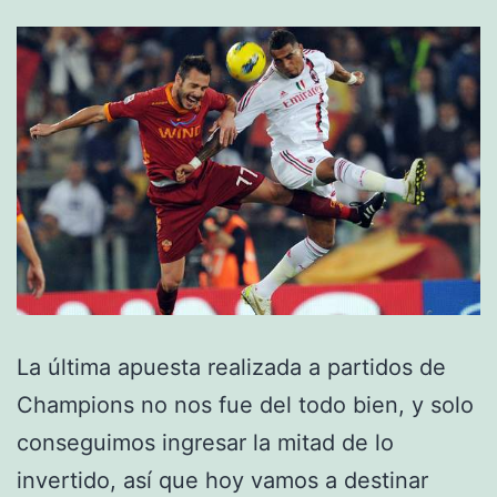
La última apuesta realizada a partidos de
Champions no nos fue del todo bien, y solo
conseguimos ingresar la mitad de lo
invertido, así que hoy vamos a destinar