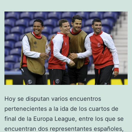
Hoy se disputan varios encuentros
pertenecientes a la ida de los cuartos de
final de la Europa League, entre los que se
encuentran dos representantes españoles,