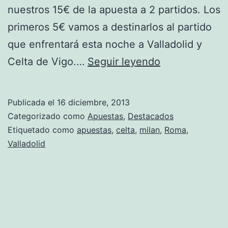
nuestros 15€ de la apuesta a 2 partidos. Los
primeros 5€ vamos a destinarlos al partido
que enfrentará esta noche a Valladolid y
La
Celta de Vigo.…
Seguir leyendo
apuesta
del
Publicada el
16 diciembre, 2013
lunes
Categorizado como
Apuestas
,
Destacados
Etiquetado como
apuestas
,
celta
,
milan
,
Roma
,
Valladolid