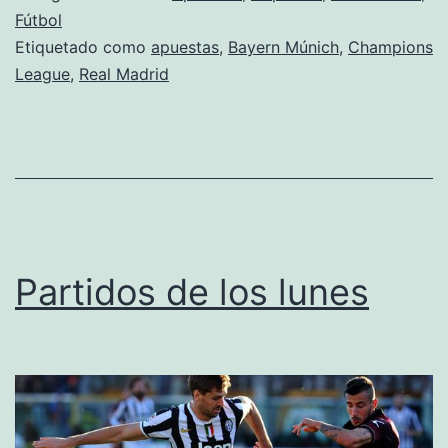
Fútbol
Etiquetado como
apuestas
,
Bayern Múnich
,
Champions
League
,
Real Madrid
Partidos de los lunes