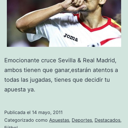
Emocionante cruce Sevilla & Real Madrid,
ambos tienen que ganar,estarán atentos a
todas las jugadas, tienes que decidir tu
apuesta ya.
Publicada el
14 mayo, 2011
Categorizado como
Apuestas
,
Deportes
,
Destacados
,
Fútbol