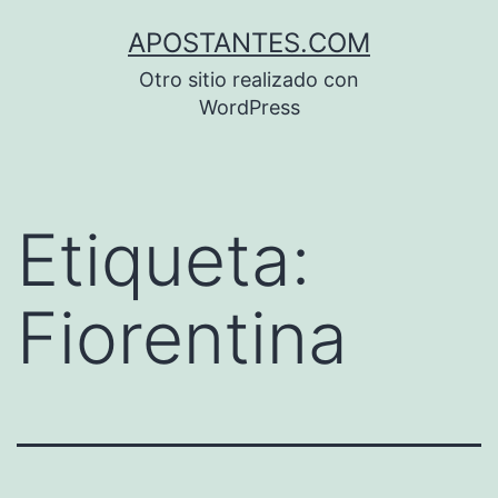
Saltar
APOSTANTES.COM
al
Otro sitio realizado con
contenido
WordPress
Etiqueta:
Fiorentina