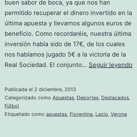
buen sabor de boca, ya que nos han
permitido recuperar el dinero invertido en la
última apuesta y llevarnos algunos euros de
beneficio. Como recordaréis, nuestra última
inversión había sido de 17€, de los cuales
nos habíamos jugado 5€ a la victoria de la
M
Real Sociedad. El conjunto…
Seguir leyendo
a
Publicada el
2 diciembre, 2013
Categorizado como
Apuestas
,
Deportes
,
Destacados
,
Fútbol
Etiquetado como
apuestas
,
Fiorentina
,
Lazio
,
Verona