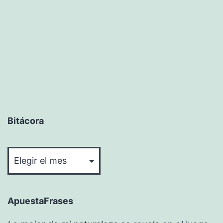
Bitácora
Bitácora
ApuestaFrases