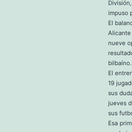
División
impuso p
El balan
Alicante
nueve op
resultad
bilbaíno.
El entre
19 jugad
sus duda
jueves 
sus futbo
Esa prim