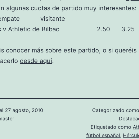
n algunas cuotas de partido muy interesantes:
empate visitante
les v Athletic de Bilbao 2.50 
is conocer más sobre este partido, o si queréis 
hacerlo
desde aquí
.
el
27 agosto, 2010
Categorizado com
aster
Destaca
Etiquetado como
At
fútbol español
,
Hércul