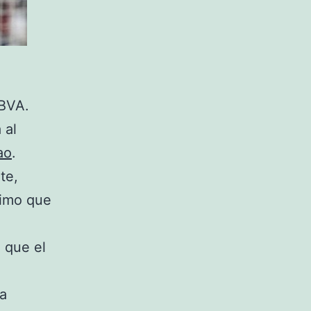
BBVA.
 al
ao
.
te,
timo que
a que el
da