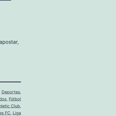
3.25
apostar,
o
Deportes
,
dos
,
Fútbol
hletic Club
,
es FC
,
Liga