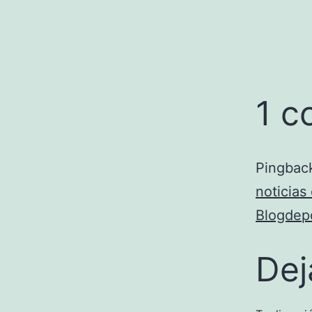
1 c
Pingbac
noticias 
Blogdepo
Dej