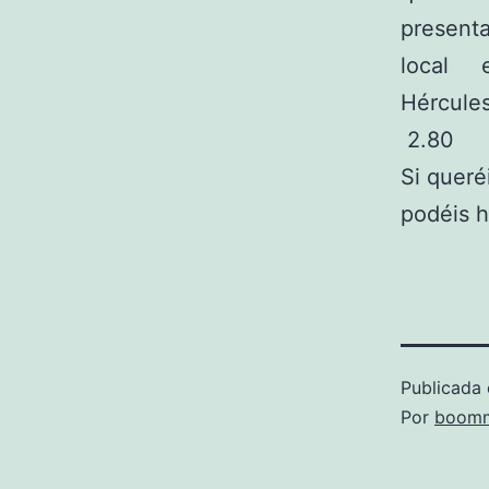
presenta
local 
Hércu
2.80
Si queré
podéis 
Publicada 
Por
boomm