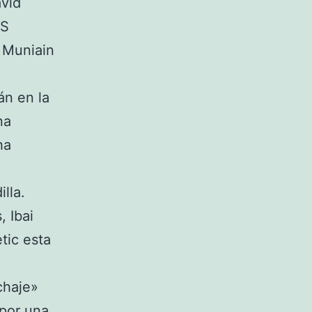
avid
 S
, Muniain
án en la
na
ha
lla.
, Ibai
tic esta
chaje»
 por una