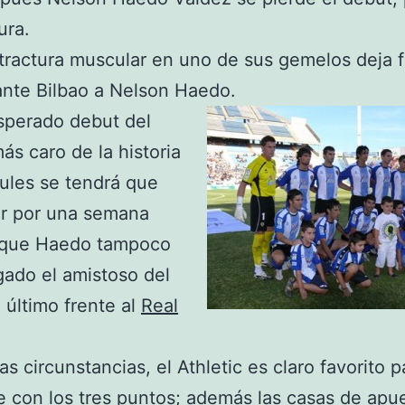
ura.
ractura muscular en uno de sus gemelos deja f
ante Bilbao a Nelson Haedo.
esperado debut del
más caro de la historia
ules se tendrá que
r por una semana
 que Haedo tampoco
gado el amistoso del
último frente al
Real
as circunstancias, el Athletic es claro favorito p
 con los tres puntos; además las casas de
apu