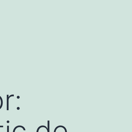
r:
tic de