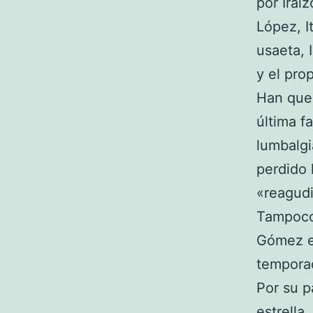
por Irai
López, I
usaeta, 
y el pro
Han qued
última f
lumbalgi
perdido 
«reagudi
Tampoco 
Gómez e 
tempora
Por su p
estrella