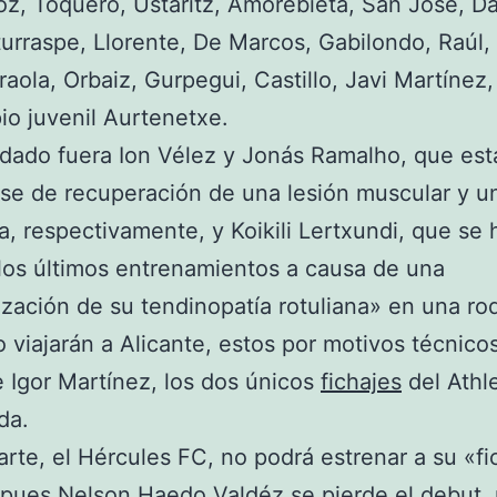
zoz, Toquero, Ustaritz, Amorebieta, San José, D
turraspe, Llorente, De Marcos, Gabilondo, Raúl,
Iraola, Orbaiz, Gurpegui, Castillo, Javi Martínez
pio juvenil Aurtenetxe.
ado fuera Ion Vélez y Jonás Ramalho, que est
ase de recuperación de una lesión muscular y u
a, respectivamente, y Koikili Lertxundi, que se 
los últimos entrenamientos a causa de una
zación de su tendinopatía rotuliana» en una rodi
viajarán a Alicante, estos por motivos técnicos
Igor Martínez, los dos únicos
fichajes
del Athle
da.
arte, el Hércules FC, no podrá estrenar a su «fi
, pues Nelson Haedo Valdéz se pierde el debut,