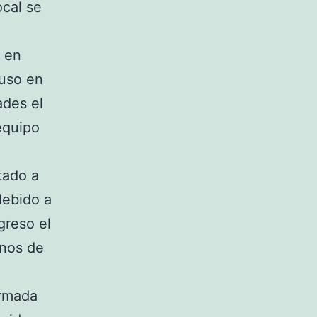
ocal se
c en
puso en
ades el
equipo
tado a
debido a
greso el
unos de
ormada