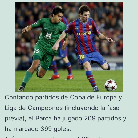
Contando partidos de Copa de Europa y
Liga de Campeones (incluyendo la fase
previa), el Barça ha jugado 209 partidos y
ha marcado 399 goles.