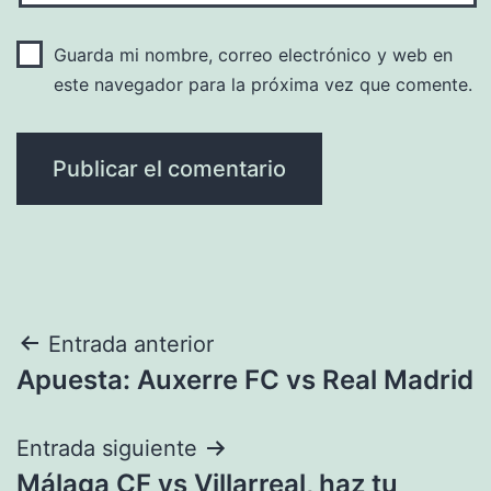
Guarda mi nombre, correo electrónico y web en
este navegador para la próxima vez que comente.
Navegación
Entrada anterior
Apuesta: Auxerre FC vs Real Madrid
de
entradas
Entrada siguiente
Málaga CF vs Villarreal, haz tu