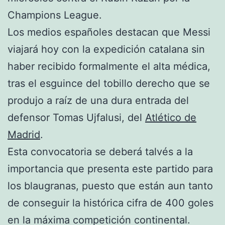
Champions League.
Los medios españoles destacan que Messi
viajará hoy con la expedición catalana sin
haber recibido formalmente el alta médica,
tras el esguince del tobillo derecho que se
produjo a raíz de una dura entrada del
defensor Tomas Ujfalusi, del
Atlético de
Madrid
.
Esta convocatoria se deberá talvés a la
importancia que presenta este partido para
los blaugranas, puesto que están aun tanto
de conseguir la histórica cifra de 400 goles
en la máxima competición continental.