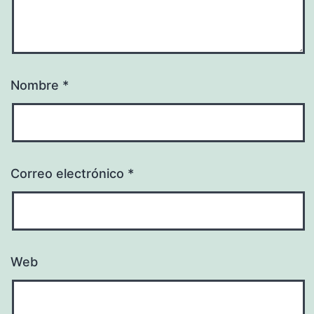
Nombre
*
Correo electrónico
*
Web