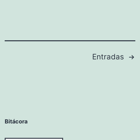
Madrid
Navegación
Entradas
de
entradas
Bitácora
Bitácora