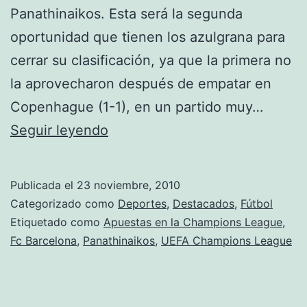
Panathinaikos. Esta será la segunda
oportunidad que tienen los azulgrana para
cerrar su clasificación, ya que la primera no
la aprovecharon después de empatar en
Copenhague (1-1), en un partido muy…
Apuestas
Seguir leyendo
Champions
League:
Publicada el
23 noviembre, 2010
Panathinaikos
Categorizado como
Deportes
,
Destacados
,
Fútbol
vs
Etiquetado como
Apuestas en la Champions League
,
Fc Barcelona
,
Panathinaikos
,
UEFA Champions League
FC
Barcelona