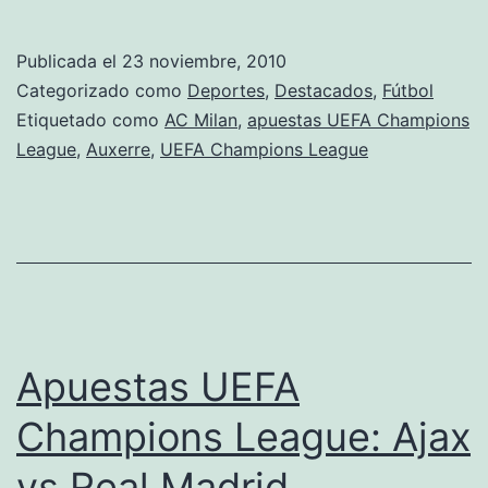
UEFA
Champions
Publicada el
23 noviembre, 2010
League:
Categorizado como
Deportes
,
Destacados
,
Fútbol
Auxerre
Etiquetado como
AC Milan
,
apuestas UEFA Champions
League
,
Auxerre
,
UEFA Champions League
vs
AC
Milan
Apuestas UEFA
Champions League: Ajax
vs Real Madrid