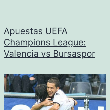
Apuestas UEFA
Champions League:
Valencia vs Bursaspor