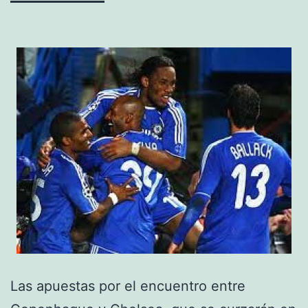
Las apuestas por el encuentro entre