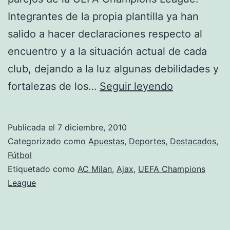
Integrantes de la propia plantilla ya han
salido a hacer declaraciones respecto al
encuentro y a la situación actual de cada
club, dejando a la luz algunas debilidades y
Ajax
fortalezas de los…
Seguir leyendo
y
el
Publicada el
7 diciembre, 2010
Milán
Categorizado como
Apuestas
,
Deportes
,
Destacados
,
se
Fútbol
Etiquetado como
AC Milan
,
Ajax
,
UEFA Champions
medirán
League
este
miércoles