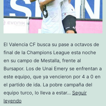
El Valencia CF busca su pase a octavos de
final de la Champions League esta noche
en su campo de Mestalla, frente al
Bursapor. Los de Unai Emery se enfrentan a
este equipo, que ya vencieron por 4 a 0 en
el partido de ida. La pobre campaña del
equipo turco, lo lleva a estar…
Seguir
Apuestas
leyendo