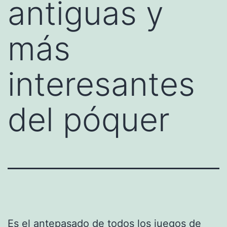
antiguas y
más
interesantes
del póquer
Es el antepasado de todos los juegos de