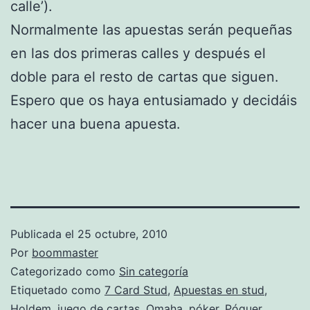
calle’).
Normalmente las apuestas serán pequeñas
en las dos primeras calles y después el
doble para el resto de cartas que siguen.
Espero que os haya entusiamado y decidáis
hacer una buena apuesta.
Publicada el
25 octubre, 2010
Por
boommaster
Categorizado como
Sin categoría
Etiquetado como
7 Card Stud
,
Apuestas en stud
,
Holdem
,
juego de cartas
,
Omaha
,
póker
,
Póquer