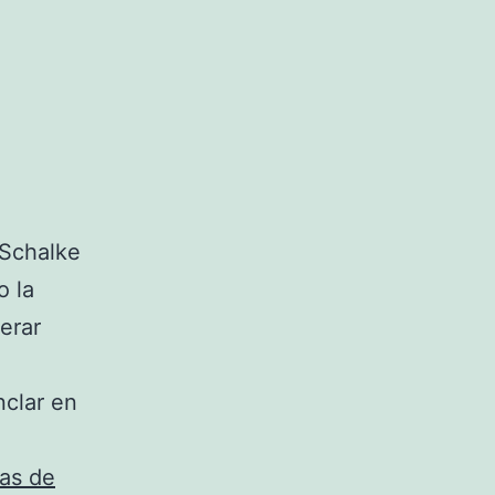
 Schalke
o la
erar
nclar en
as de