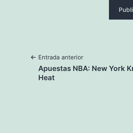
Navegación
Entrada anterior
Apuestas NBA: New York K
de
Heat
entradas