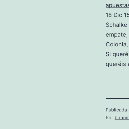
apuesta
18 Dic 1
Schalke 
empate,
Colonia,
Si queré
queréis 
Publicada 
Por
boomm