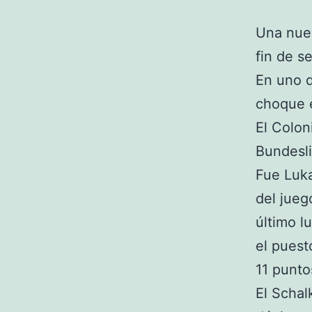
Una nue
fin de s
En uno d
choque e
El Colon
Bundesli
Fue Luka
del juego
último l
el puest
11 punto
El Schal