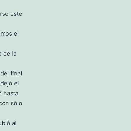
rse este
emos el
a de la
el final
 dejó el
ó hasta
con sólo
ubió al