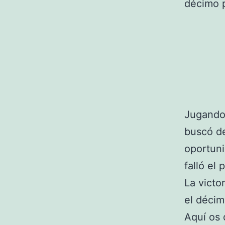
décimo p
Jugando 
buscó de
oportuni
falló el
La victo
el décim
Aquí os 