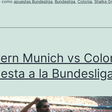
vs
do como
apuestas Bundesliga
,
Bundesliga
,
Colonia
,
Shalke 0
Colonia
ern Munich vs Colon
esta a la Bundeslig