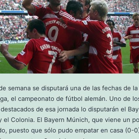
 de semana se disputará una de las fechas de la
ga, el campeonato de fútbol alemán. Uno de lo
 destacados de esa jornada lo disputarán el Ba
 el Colonia. El Bayern Múnich, que viene un p
o, puesto que sólo pudo empatar en casa (0-0)