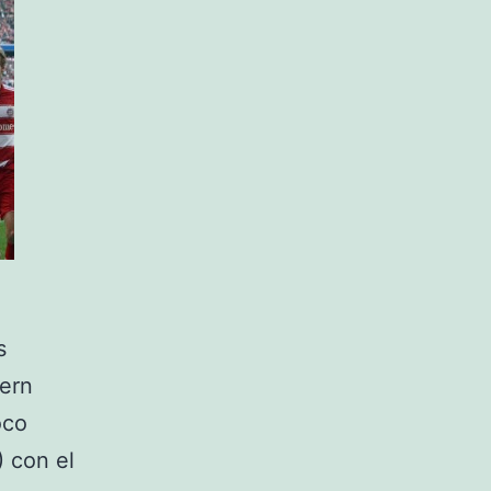
s
yern
oco
 con el