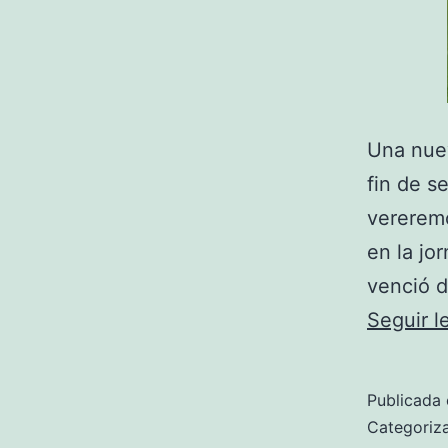
Una nuev
fin de s
vereremo
en la jo
venció d
Seguir 
Publicada 
Categori