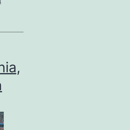
4
ia,
a