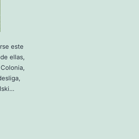
rse este
de ellas,
 Colonia,
esliga,
lski…