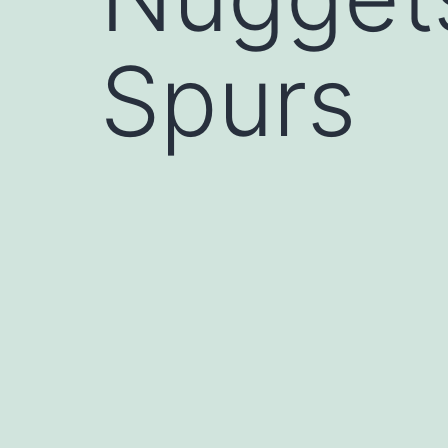
Spurs