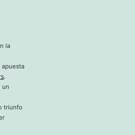
n la
a apuesta
rs
.
e un
 triunfo
er