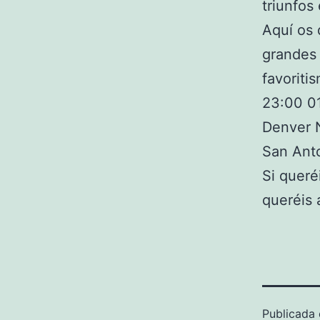
triunfos
Aquí os 
grandes
favoriti
23:00 0
Denver 
San Anto
Si queré
queréis 
Publicada 