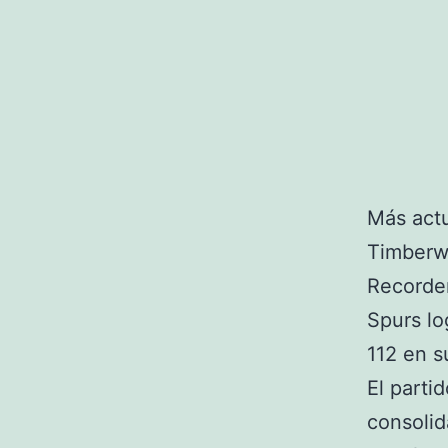
Más actu
Timberwo
Recordem
Spurs lo
112 en s
El parti
consolid