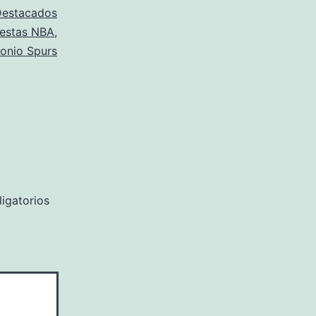
estacados
estas NBA
,
onio Spurs
igatorios