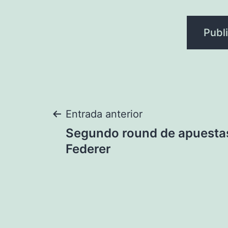
Navegación
Entrada anterior
Segundo round de apuestas
de
Federer
entradas