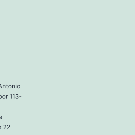
Antonio
por 113-
e
s 22