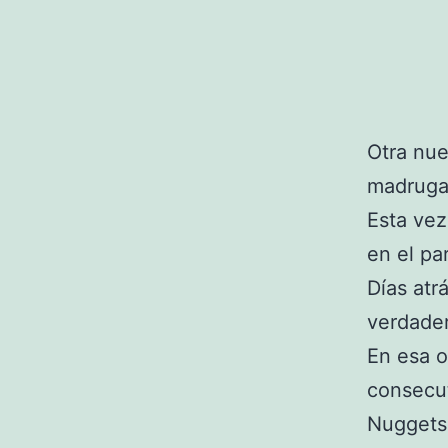
Otra nue
madruga
Esta vez
en el pa
Días atr
verdader
En esa o
consecut
Nuggets