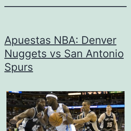
Apuestas NBA: Denver
Nuggets vs San Antonio
Spurs