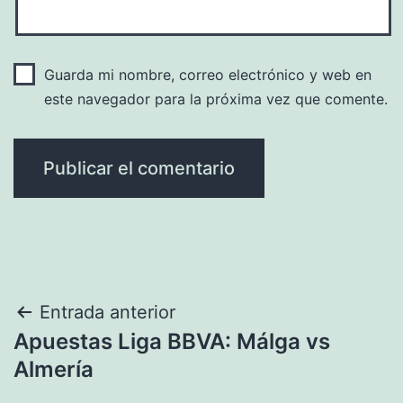
Guarda mi nombre, correo electrónico y web en
este navegador para la próxima vez que comente.
Navegación
Entrada anterior
Apuestas Liga BBVA: Málga vs
de
Almería
entradas