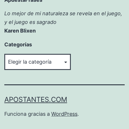
Lo mejor de mi naturaleza se revela en el juego,
y el juego es sagrado
Karen Blixen
Categorías
Categorías
APOSTANTES.COM
Funciona gracias a
WordPress
.