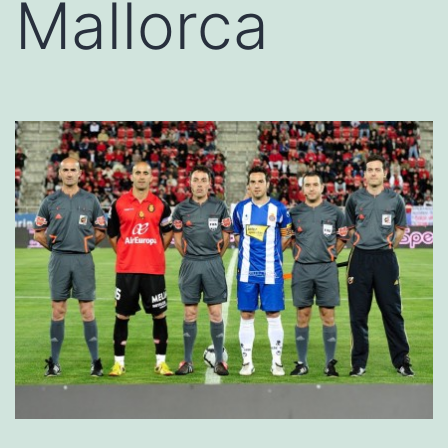
Mallorca