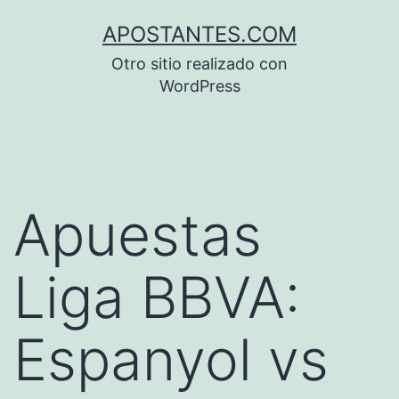
Saltar
APOSTANTES.COM
al
Otro sitio realizado con
contenido
WordPress
Apuestas
Liga BBVA:
Espanyol vs