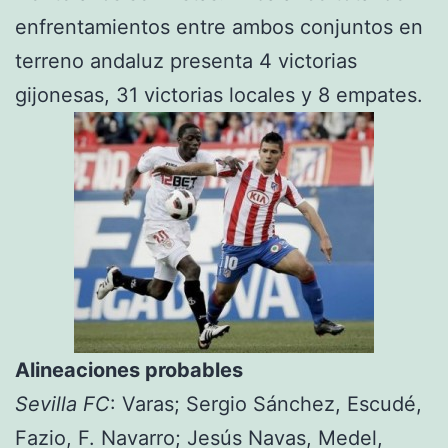
enfrentamientos entre ambos conjuntos en
terreno andaluz presenta 4 victorias
gijonesas, 31 victorias locales y 8 empates.
Alineaciones probables
Sevilla FC
: Varas; Sergio Sánchez, Escudé,
Fazio, F. Navarro; Jesús Navas, Medel,