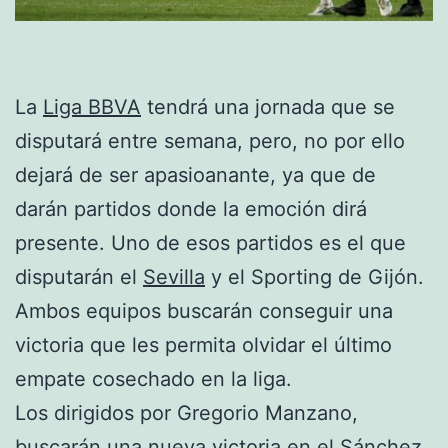
La
Liga BBVA
tendrá una jornada que se
disputará entre semana, pero, no por ello
dejará de ser apasioanante, ya que de
darán partidos donde la emoción dirá
presente. Uno de esos partidos es el que
disputarán el
Sevilla
y el Sporting de Gijón.
Ambos equipos buscarán conseguir una
victoria que les permita olvidar el último
empate cosechado en la liga.
Los dirigidos por Gregorio Manzano,
buscarán una nueva victoria en el Sánchez