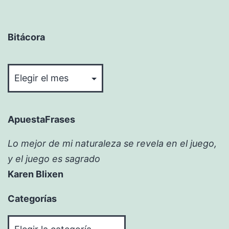
Bitácora
Bitácora
ApuestaFrases
Lo mejor de mi naturaleza se revela en el juego,
y el juego es sagrado
Karen Blixen
Categorías
Categorías