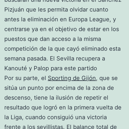
Pizjuán que les permita olvidar cuanto
antes la eliminación en Europa League, y
centrarse ya en el objetivo de estar en los
puestos que dan acceso a la misma
competición de la que cayó eliminado esta
semana pasada. El Sevilla recupera a
Kanouté y Palop para este partido
Por su parte, el
Sporting de Gijón
, que se
sitúa un punto por encima de la zona de
descenso, tiene la ilusión de repetir el
resultado que logró en la primera vuelta de
la Liga, cuando consiguió una victoria
frente a los sevillistas. El balance total de