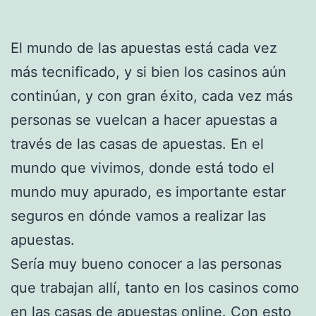
El mundo de las apuestas está cada vez
más tecnificado, y si bien los casinos aún
continúan, y con gran éxito, cada vez más
personas se vuelcan a hacer apuestas a
través de las casas de apuestas. En el
mundo que vivimos, donde está todo el
mundo muy apurado, es importante estar
seguros en dónde vamos a realizar las
apuestas.
Sería muy bueno conocer a las personas
que trabajan allí, tanto en los casinos como
en las casas de apuestas online. Con esto