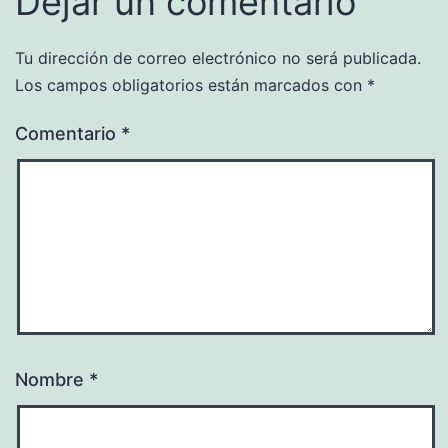
Dejar un comentario
Tu dirección de correo electrónico no será publicada.
Los campos obligatorios están marcados con
*
Comentario
*
Nombre
*