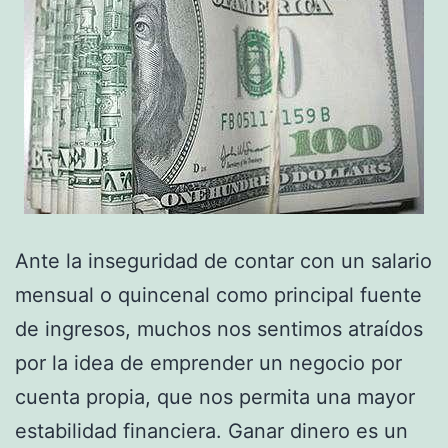
Ante la inseguridad de contar con un salario
mensual o quincenal como principal fuente
de ingresos, muchos nos sentimos atraídos
por la idea de emprender un negocio por
cuenta propia, que nos permita una mayor
estabilidad financiera. Ganar dinero es un