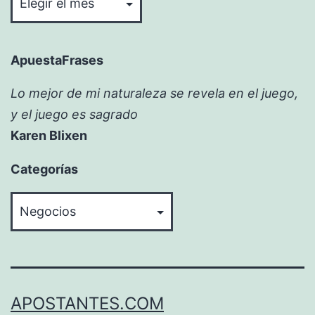
ApuestaFrases
Lo mejor de mi naturaleza se revela en el juego,
y el juego es sagrado
Karen Blixen
Categorías
Categorías
APOSTANTES.COM