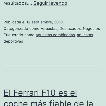
Aprende
resultados.…
Seguir leyendo
a
usar
Publicada el
12 septiembre, 2010
las
Categorizado como
Apuestas
,
Destacados
,
Negocios
Apuestas
Etiquetado como
apuestas combinadas
,
apuestas
deportivas
Combinadas
El Ferrari F10 es el
coche más fiable de la