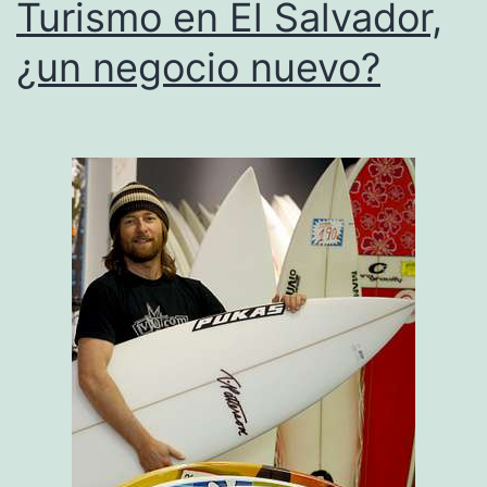
Turismo en El Salvador,
¿un negocio nuevo?