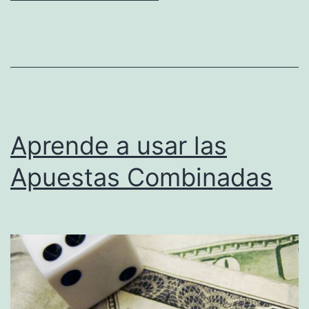
de
créditos
Aprende a usar las
Apuestas Combinadas