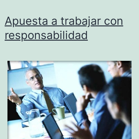
Apuesta a trabajar con
responsabilidad