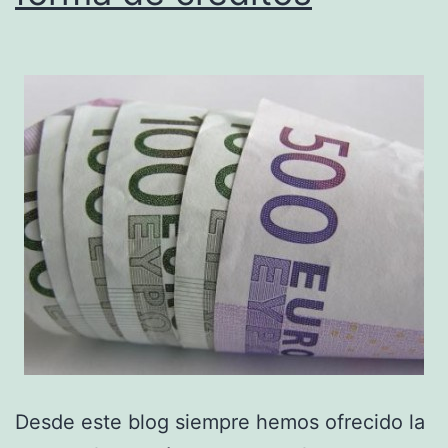
Desde este blog siempre hemos ofrecido la