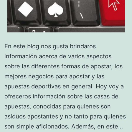
En este blog nos gusta brindaros
información acerca de varios aspectos
sobre las diferentes formas de apostar, los
mejores negocios para apostar y las
apuestas deportivas en general. Hoy voy a
ofreceros información sobre las casas de
apuestas, conocidas para quienes son
asiduos apostantes y no tanto para quienes
son simple aficionados. Además, en este…