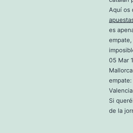
Aquí os 
apuesta
es apena
empate, 
imposibl
05 Mar 
Mallorca
empate:
Valencia
Si queré
de la jo