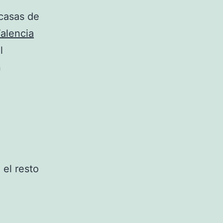
 casas de
alencia
l
n
 el resto