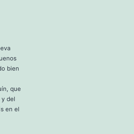
ueva
buenos
do bien
uín, que
 y del
s en el