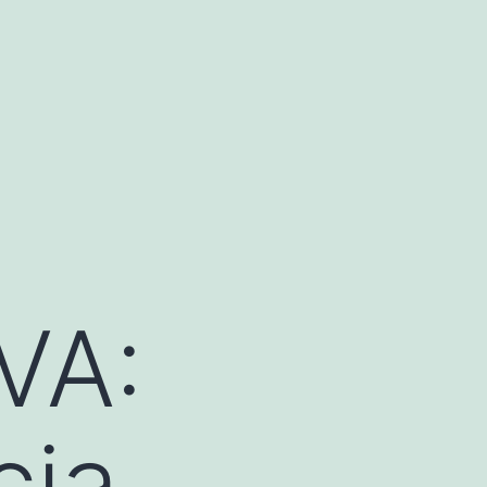
VA:
cia