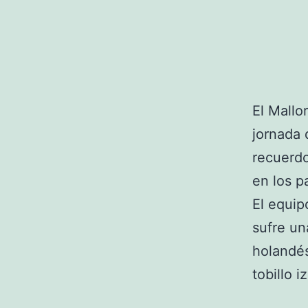
El Mallo
jornada 
recuerdo
en los p
El equip
sufre un
holandés
tobillo i