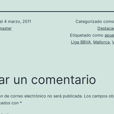
el
4 marzo, 2011
Categorizado com
aster
Destaca
Etiquetado como
apue
Liga BBVA
,
Mallorca
,
ar un comentario
ón de correo electrónico no será publicada.
Los campos obl
cados con
*