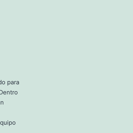
do para
 Dentro
en
equipo