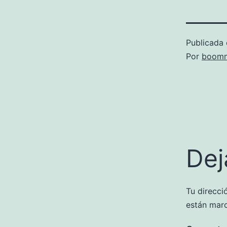
Publicada 
Por
boomm
Dej
Tu direcci
están mar