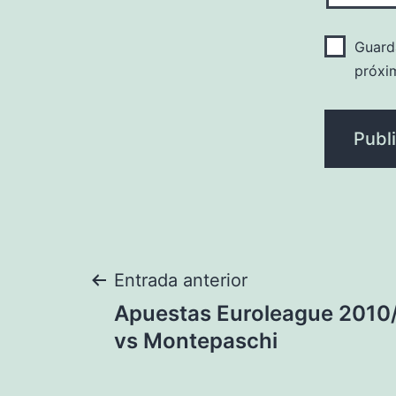
Guard
próxi
Navegación
Entrada anterior
Apuestas Euroleague 2010/
de
vs Montepaschi