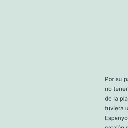
Por su p
no tener
de la pla
tuviera 
Espanyol
catalán p