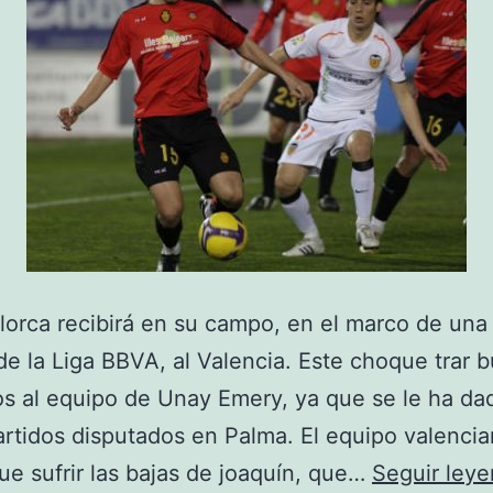
orca recibirá en su campo, en el marco de una
de la Liga BBVA, al Valencia. Este choque trar 
s al equipo de Unay Emery, ya que se le ha da
artidos disputados en Palma. El equipo valenci
ue sufrir las bajas de joaquín, que…
Seguir ley