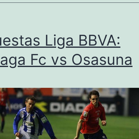
estas Liga BBVA:
aga Fc vs Osasuna