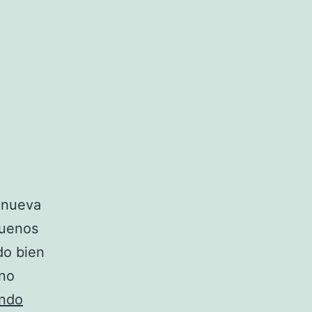
 nueva
buenos
do bien
ano
Apuestas
endo