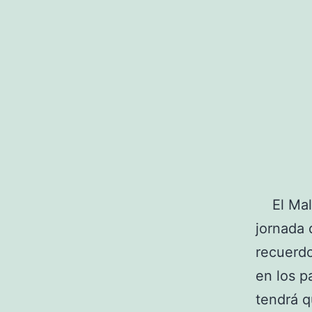
El Mall
jornada 
recuerdo
en los p
tendrá q