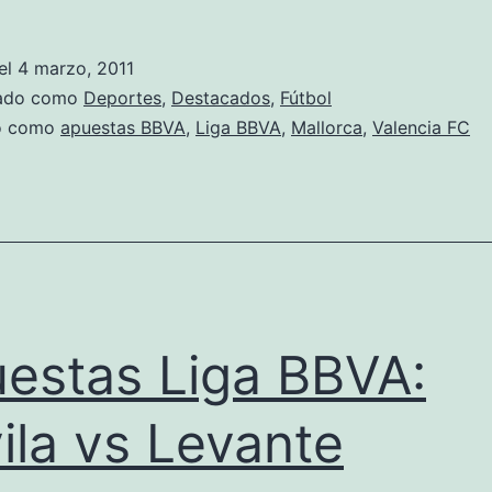
el
4 marzo, 2011
zado como
Deportes
,
Destacados
,
Fútbol
do como
apuestas BBVA
,
Liga BBVA
,
Mallorca
,
Valencia FC
estas Liga BBVA:
ila vs Levante