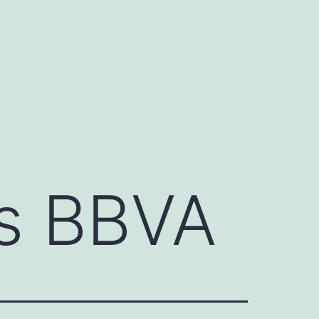
s BBVA