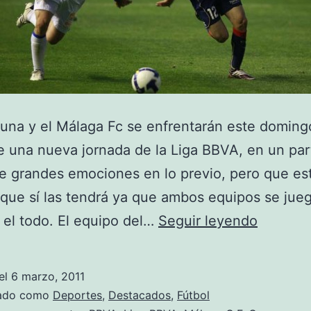
na y el Málaga Fc se enfrentarán este domingo
 una nueva jornada de la Liga BBVA, en un par
e grandes emociones en lo previo, pero que e
que sí las tendrá ya que ambos equipos se jueg
Apuesta
 el todo. El equipo del…
Seguir leyendo
Liga
BBVA:
el
6 marzo, 2011
Málaga
zado como
Deportes
,
Destacados
,
Fútbol