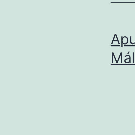
Apu
Mál