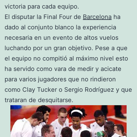
victoria para cada equipo.
El disputar la Final Four de
Barcelona
ha
dado al conjunto blanco la experiencia
necesaria en un evento de altos vuelos
luchando por un gran objetivo. Pese a que
el equipo no compitió al máximo nivel esto
ha servido como vara de medir y acicate
para varios jugadores que no rindieron
como Clay Tucker o Sergio Rodríguez y que
trataran de desquitarse.