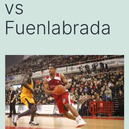
vs
Fuenlabrada