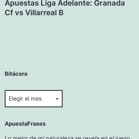
Apuestas Liga Adelante: Granada
Cf vs Villarreal B
Bitácora
Bitácora
ApuestaFrases
Lo mejor de mi naturaleza se revela en el juego,