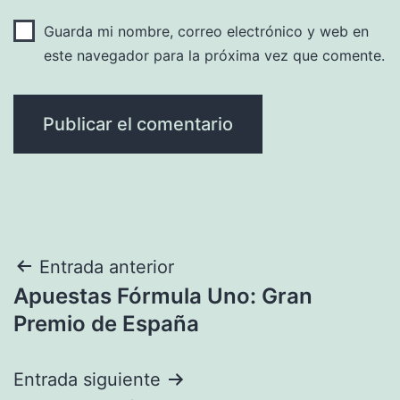
Guarda mi nombre, correo electrónico y web en
este navegador para la próxima vez que comente.
Navegación
Entrada anterior
Apuestas Fórmula Uno: Gran
de
Premio de España
entradas
Entrada siguiente