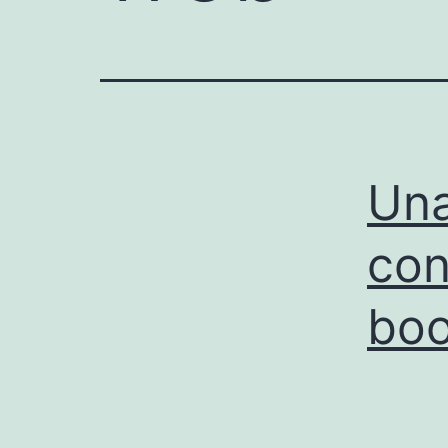
Una
con
bo