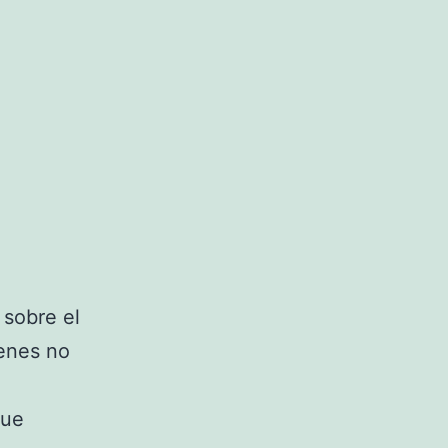
 sobre el
ienes no
que