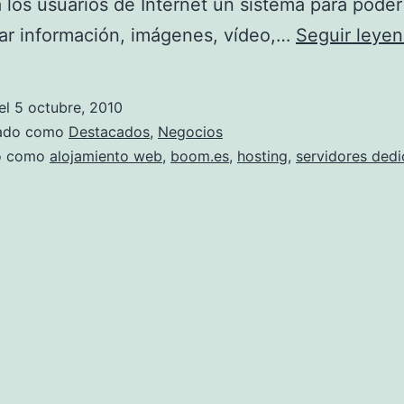
 los usuarios de Internet un sistema para poder
ar información, imágenes, vídeo,…
Seguir leye
el
5 octubre, 2010
zado como
Destacados
,
Negocios
do como
alojamiento web
,
boom.es
,
hosting
,
servidores ded