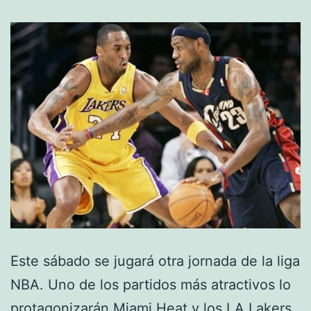
Este sábado se jugará otra jornada de la liga
NBA. Uno de los partidos más atractivos lo
protagonizarán Miami Heat y los LA Lakers.