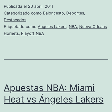
Publicada el
20 abril, 2011
Categorizado como
Baloncesto
,
Deportes
,
Destacados
Etiquetado como
Angeles Lakers
,
NBA
,
Nueva Orleans
Hornets
,
Playoff NBA
Apuestas NBA: Miami
Heat vs Ángeles Lakers