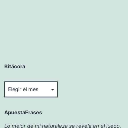
Bitácora
Bitácora
ApuestaFrases
Lo mejor de mi naturaleza se revela en el juego,