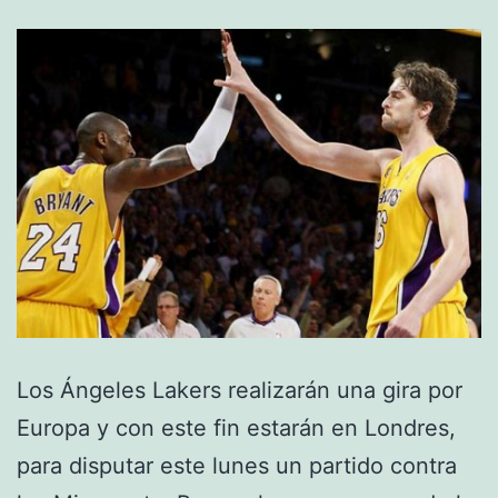
Los Ángeles Lakers realizarán una gira por
Europa y con este fin estarán en Londres,
para disputar este lunes un partido contra