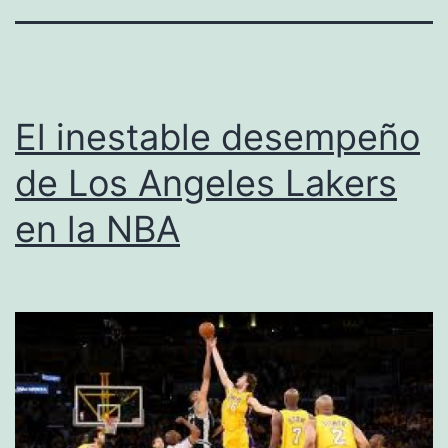
El inestable desempeño
de Los Angeles Lakers
en la NBA