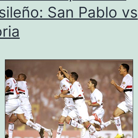
sileño: San Pablo vs
ória