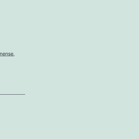
puesta
n
ampeonato
rasileño:
anense
,
lamengo
s
lético
oianense