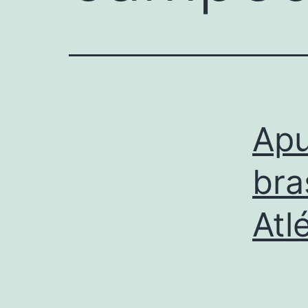
Apu
bra
Atl