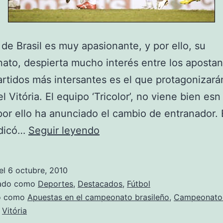
l de Brasil es muy apasionante, y por ello, su
to, despierta mucho interés entre los aposta
artidos más intersantes es el que protagonizará
l Vitória. El equipo ‘Tricolor’, no viene bien esn
por ello ha anunciado el cambio de entranador. 
Apuesta
ndicó…
Seguir leyendo
Campeonato
Brasileño:
el
6 octubre, 2010
San
zado como
Deportes
,
Destacados
,
Fútbol
Pablo
do como
Apuestas en el campeonato brasileño
,
Campeonato 
,
Vitória
vs