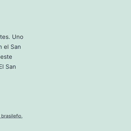
ntes. Uno
n el San
 este
El San
brasileño
,