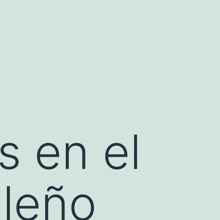
s en el
leño