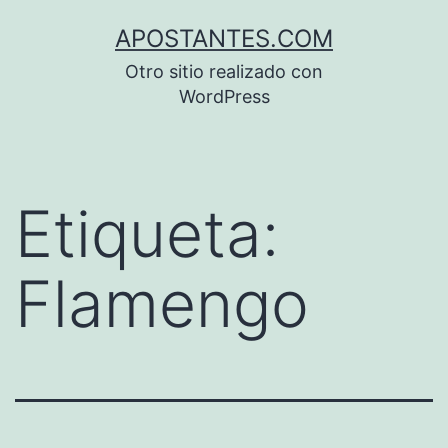
Saltar
APOSTANTES.COM
al
Otro sitio realizado con
contenido
WordPress
Etiqueta:
Flamengo