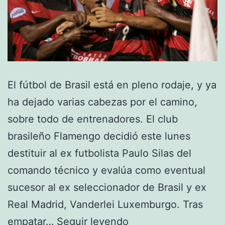
El fútbol de Brasil está en pleno rodaje, y ya
ha dejado varias cabezas por el camino,
sobre todo de entrenadores. El club
brasileño Flamengo decidió este lunes
destituir al ex futbolista Paulo Silas del
comando técnico y evalúa como eventual
sucesor al ex seleccionador de Brasil y ex
Real Madrid, Vanderlei Luxemburgo. Tras
Apuesta
empatar…
Seguir leyendo