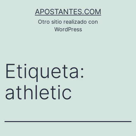
Saltar
APOSTANTES.COM
al
Otro sitio realizado con
contenido
WordPress
Etiqueta:
athletic