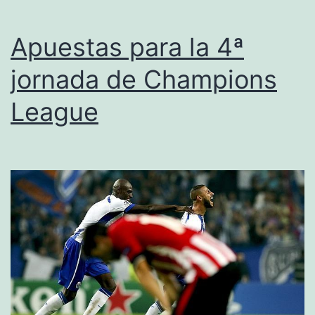
Apuestas para la 4ª
jornada de Champions
League