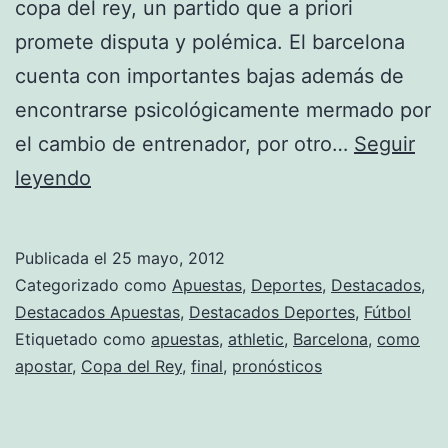
copa del rey, un partido que a priori
promete disputa y polémica. El barcelona
cuenta con importantes bajas además de
encontrarse psicológicamente mermado por
el cambio de entrenador, por otro…
Seguir
Última
leyendo
apuesta
futbolística
Publicada el
25 mayo, 2012
de
Categorizado como
Apuestas
,
Deportes
,
Destacados
,
la
Destacados Apuestas
,
Destacados Deportes
,
Fútbol
Etiquetado como
apuestas
,
athletic
,
Barcelona
,
como
temporada
apostar
,
Copa del Rey
,
final
,
pronósticos
Final
de