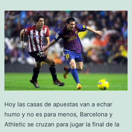
Hoy las casas de apuestas van a echar
humo y no es para menos, Barcelona y
Athletic se cruzan para jugar la final de la