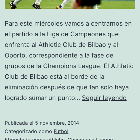
Para este miércoles vamos a centrarnos en
el partido a la Liga de Campeones que
enfrenta al Athletic Club de Bilbao y al
Oporto, correspondiente a la fase de
grupos de la Champions League. El Athletic
Club de Bilbao está al borde de la
eliminación después de que tan solo haya
Apue
logrado sumar un punto…
Seguir leyendo
para
la
Publicada el
5 noviembre, 2014
4ª
Categorizado como
Fútbol
Etiquetado como
athletic
,
Champions League