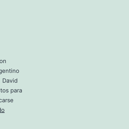
con
gentino
. David
utos para
carse
Apuestas
do
ATP