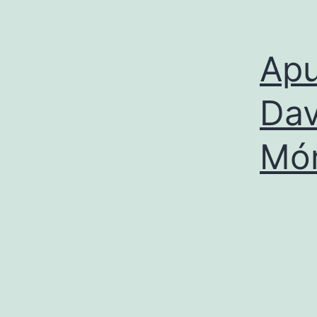
Apu
Dav
Mó