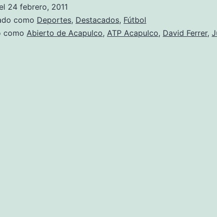
el
24 febrero, 2011
zado como
Deportes
,
Destacados
,
Fútbol
do como
Abierto de Acapulco
,
ATP Acapulco
,
David Ferrer
,
J