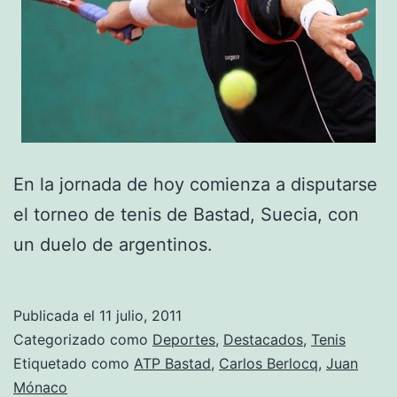
En la jornada de hoy comienza a disputarse
el torneo de tenis de Bastad, Suecia, con
un duelo de argentinos.
Publicada el
11 julio, 2011
Categorizado como
Deportes
,
Destacados
,
Tenis
Etiquetado como
ATP Bastad
,
Carlos Berlocq
,
Juan
Mónaco