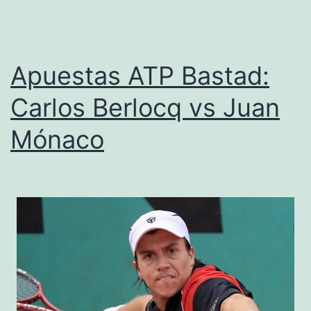
Apuestas ATP Bastad:
Carlos Berlocq vs Juan
Mónaco