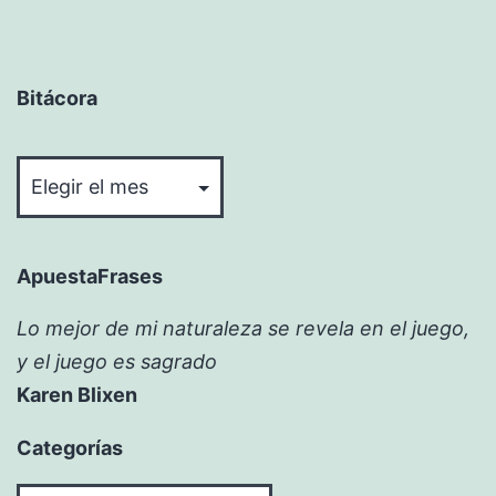
Bitácora
Bitácora
ApuestaFrases
Lo mejor de mi naturaleza se revela en el juego,
y el juego es sagrado
Karen Blixen
Categorías