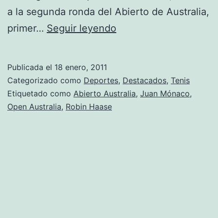
a la segunda ronda del Abierto de Australia,
Apuestas
primer…
Seguir leyendo
Abierto
de
Publicada el
18 enero, 2011
Australia:
Categorizado como
Deportes
,
Destacados
,
Tenis
Robin
Etiquetado como
Abierto Australia
,
Juan Mónaco
,
Open Australia
,
Robin Haase
Haase
vs
Juan
Mónaco