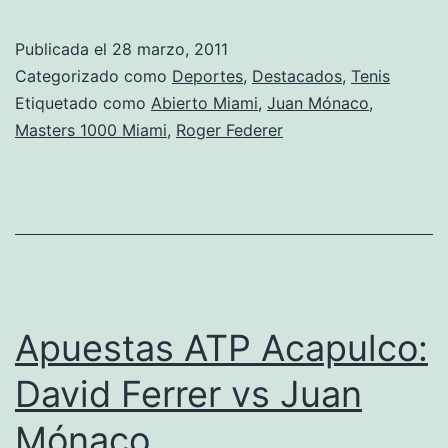
Publicada el
28 marzo, 2011
Categorizado como
Deportes
,
Destacados
,
Tenis
Etiquetado como
Abierto Miami
,
Juan Mónaco
,
Masters 1000 Miami
,
Roger Federer
Apuestas ATP Acapulco:
David Ferrer vs Juan
Mónaco