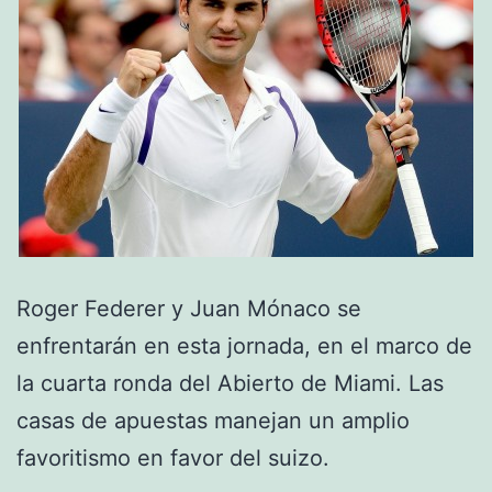
Roger Federer y Juan Mónaco se
enfrentarán en esta jornada, en el marco de
la cuarta ronda del Abierto de Miami. Las
casas de apuestas manejan un amplio
favoritismo en favor del suizo.