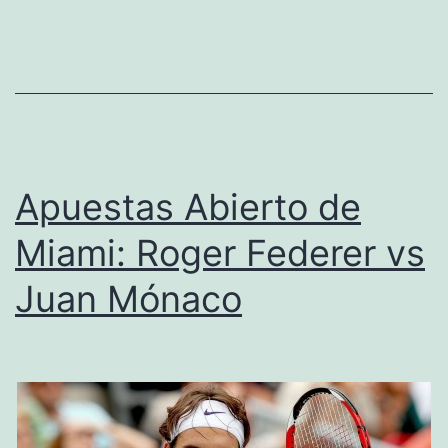
Apuestas Abierto de
Miami: Roger Federer vs
Juan Mónaco