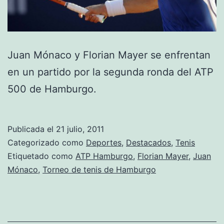
Juan Mónaco y Florian Mayer se enfrentan
en un partido por la segunda ronda del ATP
500 de Hamburgo.
Publicada el
21 julio, 2011
Categorizado como
Deportes
,
Destacados
,
Tenis
Etiquetado como
ATP Hamburgo
,
Florian Mayer
,
Juan
Mónaco
,
Torneo de tenis de Hamburgo