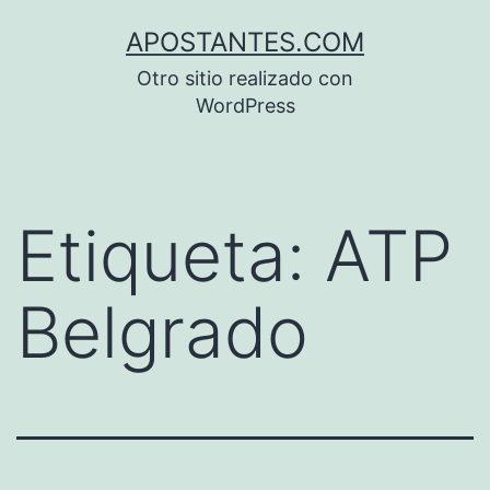
Saltar
APOSTANTES.COM
al
Otro sitio realizado con
contenido
WordPress
Etiqueta:
ATP
Belgrado