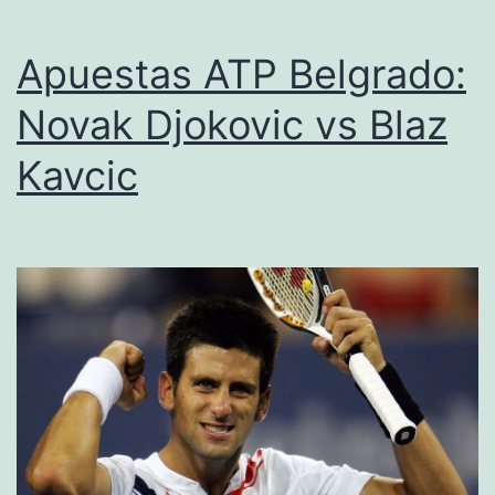
Apuestas ATP Belgrado:
Novak Djokovic vs Blaz
Kavcic