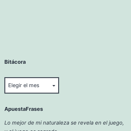
Bitácora
Bitácora
ApuestaFrases
Lo mejor de mi naturaleza se revela en el juego,