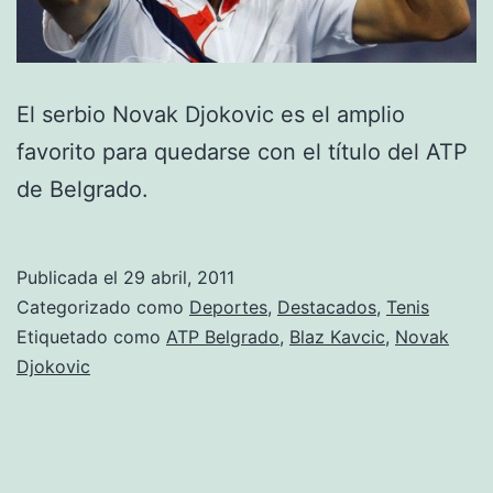
El serbio Novak Djokovic es el amplio
favorito para quedarse con el título del ATP
de Belgrado.
Publicada el
29 abril, 2011
Categorizado como
Deportes
,
Destacados
,
Tenis
Etiquetado como
ATP Belgrado
,
Blaz Kavcic
,
Novak
Djokovic