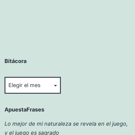
Bitácora
Bitácora
ApuestaFrases
Lo mejor de mi naturaleza se revela en el juego,
y el juego es sagrado