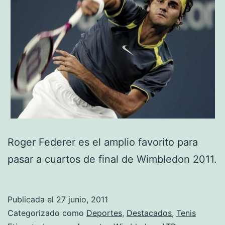
Roger Federer es el amplio favorito para
pasar a cuartos de final de Wimbledon 2011.
Publicada el
27 junio, 2011
Categorizado como
Deportes
,
Destacados
,
Tenis