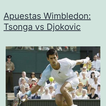
Apuestas Wimbledon:
Tsonga vs Djokovic