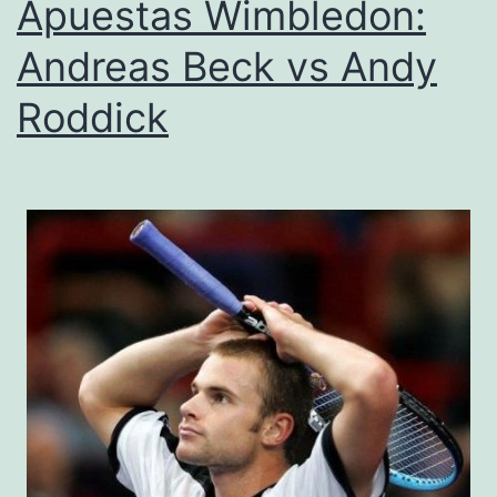
Apuestas Wimbledon:
Andreas Beck vs Andy
Roddick