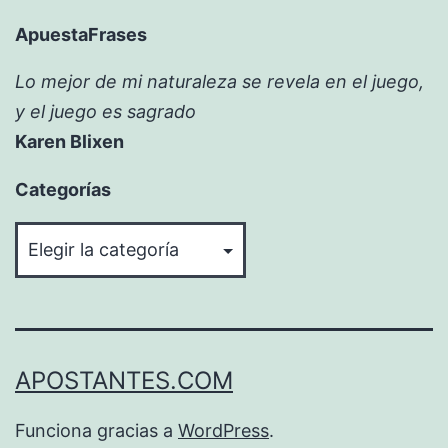
ApuestaFrases
Lo mejor de mi naturaleza se revela en el juego,
y el juego es sagrado
Karen Blixen
Categorías
Categorías
APOSTANTES.COM
Funciona gracias a
WordPress
.