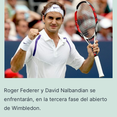
Roger Federer y David Nalbandian se
enfrentarán, en la tercera fase del abierto
de Wimbledon.