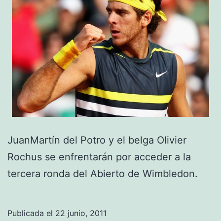
JuanMartín del Potro y el belga Olivier
Rochus se enfrentarán por acceder a la
tercera ronda del Abierto de Wimbledon.
Publicada el
22 junio, 2011