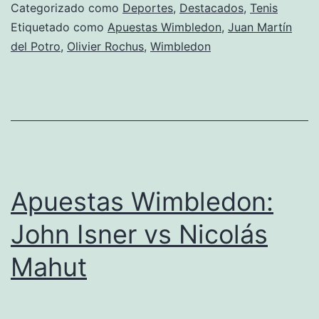
Categorizado como
Deportes
,
Destacados
,
Tenis
Etiquetado como
Apuestas Wimbledon
,
Juan Martín
del Potro
,
Olivier Rochus
,
Wimbledon
Apuestas Wimbledon:
John Isner vs Nicolás
Mahut