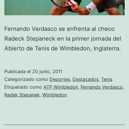
Fernando Verdasco se enfrenta al checo
Radeck Stepaneck en la primer jornada del
Abierto de Tenis de Wimbledon, Inglaterra.
Publicada el
20 junio, 2011
Categorizado como
Deportes
,
Destacados
,
Tenis
Etiquetado como
ATP Wimbledon
,
Fernando Verdasco
,
Radek Stepanek
,
Wimbledon