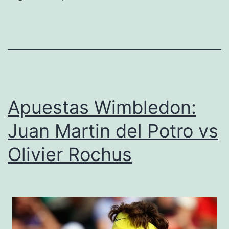
Apuestas Wimbledon:
Juan Martin del Potro vs
Olivier Rochus