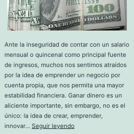
Ante la inseguridad de contar con un salario
mensual o quincenal como principal fuente
de ingresos, muchos nos sentimos atraídos
por la idea de emprender un negocio por
cuenta propia, que nos permita una mayor
estabilidad financiera. Ganar dinero es un
aliciente importante, sin embargo, no es el
único: la idea de crear, emprender,
Las
innovar…
Seguir leyendo