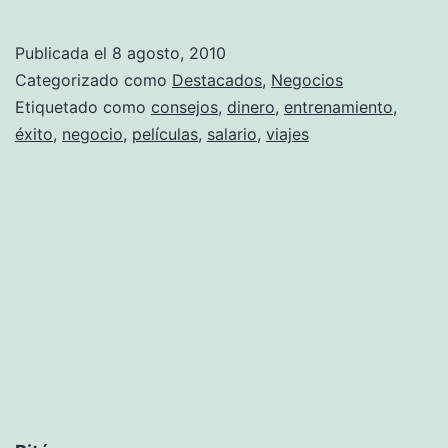
10
reglas
Publicada el
8 agosto, 2010
de
Categorizado como
Destacados
,
Negocios
oro
Etiquetado como
consejos
,
dinero
,
entrenamiento
,
éxito
,
negocio
,
películas
,
salario
,
viajes
para
triunfar
en
los
negocios