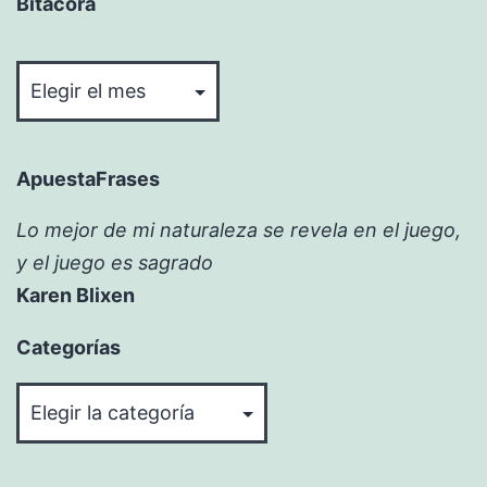
Bitácora
Bitácora
ApuestaFrases
Lo mejor de mi naturaleza se revela en el juego,
y el juego es sagrado
Karen Blixen
Categorías
Categorías